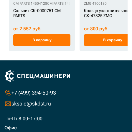
CM PARTS 14504128
CM PARTS 14560214
CM PARTS 1661498
ZMG 4100180
CM PARTS 
Сальник СК-0000751 CM
Кольцо уплотнительное
PARTS
СК-47325 ZMG
от 2 557 руб
от 800 руб
В корзину
В корзину
+7 (499) 394-50-93
sksale@skdst.ru
Пн-Пт 8:00–17:00
Офис