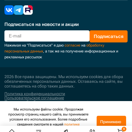
Подписаться
на новости и акции
Подписаться
Нажимая на "Подписаться" я даю
согласие
на
обработку
персональных данных
, а так же на получение информационных и
рекламных рассылок
2026 Все права защищены. Мы используем cookies для сбора
обезличенных персональных данных. Оставаясь на сайте, вы
соглашаетесь на сбор таких данных.
Политика конфиденциальности
Пользовательское соглашение
Политика обработки персональных данных
Мы используем файлы cookie. Продолжая
Поддержка и развитие
просмотр страниц нашего сайта, вы принимаете
условия его использования. Более подробные
Принимаю
сведения смотрите в нашей
политике
конфиденциальности
.