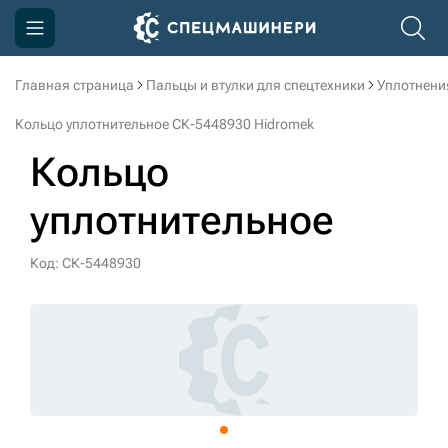
Главная страница
Пальцы и втулки для спецтехники
Уплотнени
Компания
Кольцо уплотнительное СК-5448930 Hidromek
Акции
Кольцо
Доставка и оплата
уплотнительное
Информация
Контакты
Код: СК-5448930
3D тур по производству
3D тур по складам
sksale@skdst.ru