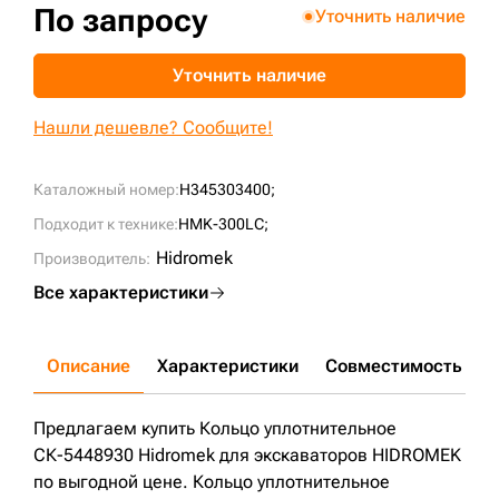
По запросу
Уточнить наличие
+7 (499) 394-50-93
Уточнить наличие
Нашли дешевле? Сообщите!
Каталожный номер:
H345303400;
Подходит к технике:
HMK-300LC;
Hidromek
Производитель:
Все характеристики
Описание
Характеристики
Совместимость
Д
Предлагаем купить Кольцо уплотнительное
СК-5448930 Hidromek для экскаваторов HIDROMEK
по выгодной цене. Кольцо уплотнительное