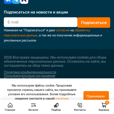
Подписаться
на новости и акции
Подписаться
Нажимая на "Подписаться" я даю
согласие
на
обработку
персональных данных
, а так же на получение информационных и
рекламных рассылок
2026 Все права защищены. Мы используем cookies для сбора
обезличенных персональных данных. Оставаясь на сайте, вы
соглашаетесь на сбор таких данных.
Политика конфиденциальности
Пользовательское соглашение
Политика обработки персональных данных
Мы используем файлы cookie. Продолжая
Поддержка и развитие
просмотр страниц нашего сайта, вы принимаете
условия его использования. Более подробные
Принимаю
сведения смотрите в нашей
политике
конфиденциальности
.
Главная
Каталог
Подбор
Контакты
Корзина