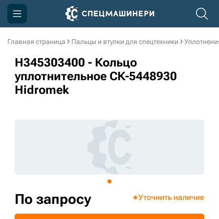
Главная страница
Пальцы и втулки для спецтехники
Уплотнени
Компания
H345303400 - Кольцо
Акции
уплотнительное СК-5448930
Hidromek
Доставка и оплата
Информация
Контакты
3D тур по производству
3D тур по складам
По запросу
Уточнить наличие
sksale@skdst.ru