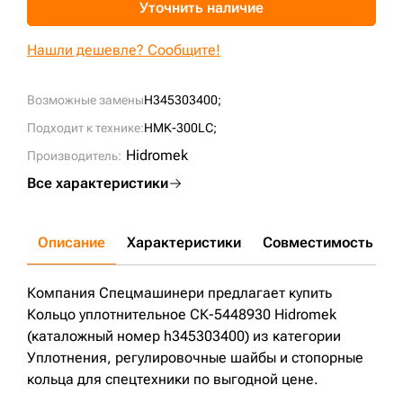
Уточнить наличие
+7 (499) 394-50-93
Нашли дешевле? Сообщите!
Возможные замены
H345303400;
Подходит к технике:
HMK-300LC;
Hidromek
Производитель:
Все характеристики
Описание
Характеристики
Совместимость
Д
Компания Спецмашинери предлагает купить
Кольцо уплотнительное СК-5448930 Hidromek
(каталожный номер h345303400) из категории
Уплотнения, регулировочные шайбы и стопорные
кольца для спецтехники по выгодной цене.