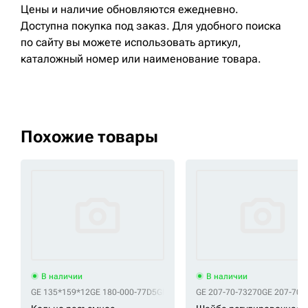
Цены и наличие обновляются ежедневно.
Доступна покупка под заказ. Для удобного поиска
по сайту вы можете использовать артикул,
каталожный номер или наименование товара.
Похожие товары
В наличии
В наличии
GE 135*159*12
GE 180-000-77D5
GE 4089028
GE 207-70-73270
GE 61Q6-06510
GE 207-70-