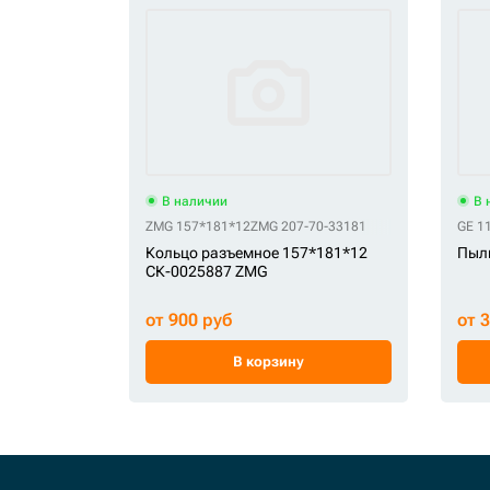
В наличии
В 
ZMG 157*181*12
ZMG 207-70-33181
GE 1
Кольцо разъемное 157*181*12
Пыл
СК-0025887 ZMG
от 900 руб
от 
В корзину