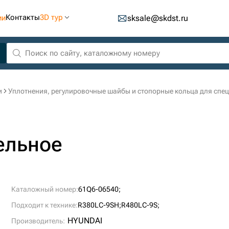
Контакты
3D тур
ии
sksale@skdst.ru
и
Уплотнения, регулировочные шайбы и стопорные кольца для спе
ельное
Каталожный номер:
61Q6-06540;
Подходит к технике:
R380LC-9SH;
R480LC-9S;
HYUNDAI
Производитель: