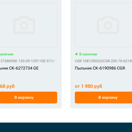
наличии
В наличии
1210869
GE 130-09-12911
GE S700-070206
GE Y000-070200
CGR 1081200232
GE Y020-070011
CGR 205-70-6218
ьник СК-6272734 GE
Пыльник СК-6190986 CGR
368 руб
от 1 980 руб
В корзину
В корзину