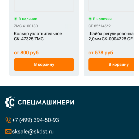
В наличии
В наличии
ZMG 4100180
GE 85*145*2
Кольцо уплотнительное
Шайба регулировочная
СК-47325 ZMG
2,0мм СК-0004228 GE
от 800 руб
от 578 руб
В корзину
В корзину
+7 (499) 394-50-93
sksale@skdst.ru