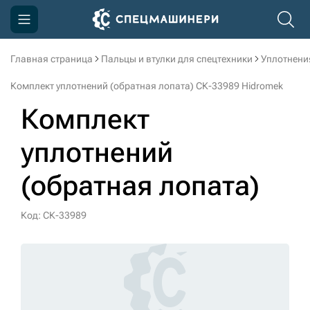
Главная страница
Пальцы и втулки для спецтехники
Уплотнени
Компания
Комплект уплотнений (обратная лопата) СК-33989 Hidromek
Акции
Комплект
Доставка и оплата
уплотнений
Информация
(обратная лопата)
Контакты
3D тур по производству
Код: СК-33989
3D тур по складам
sksale@skdst.ru