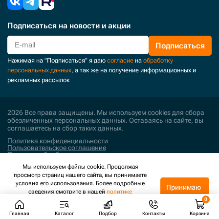
Подписаться
на новости и акции
Подписаться
Нажимая на "Подписаться" я даю
согласие
на
обработку
персональных данных
, а так же на получение информационных и
рекламных рассылок
2026 Все права защищены. Мы используем cookies для сбора
обезличенных персональных данных. Оставаясь на сайте, вы
соглашаетесь на сбор таких данных.
Политика конфиденциальности
Пользовательское соглашение
Политика обработки персональных данных
Мы используем файлы cookie. Продолжая
Поддержка и развитие
просмотр страниц нашего сайта, вы принимаете
условия его использования. Более подробные
Принимаю
сведения смотрите в нашей
политике
конфиденциальности
.
Главная
Каталог
Подбор
Контакты
Корзина