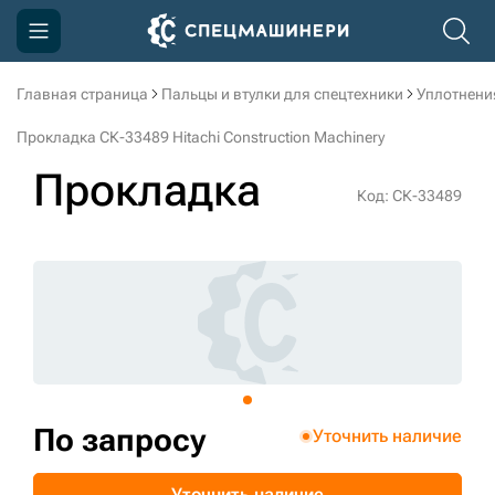
Главная страница
Пальцы и втулки для спецтехники
Уплотнени
Компания
Прокладка СК-33489 Hitachi Construction Machinery
Акции
Прокладка
Код: СК-33489
Доставка и оплата
Информация
Контакты
3D тур по производству
3D тур по складам
По запросу
Уточнить наличие
sksale@skdst.ru
Уточнить наличие