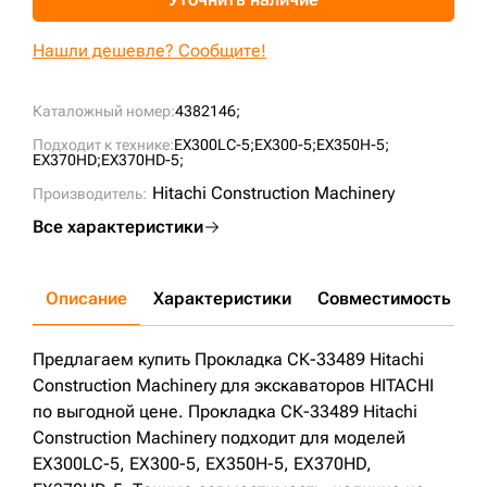
+7 (499) 394-50-93
Нашли дешевле? Сообщите!
Каталожный номер:
4382146;
Подходит к технике:
EX300LC-5;
EX300-5;
EX350H-5;
EX370HD;
EX370HD-5;
Hitachi Construction Machinery
Производитель:
Все характеристики
Описание
Характеристики
Совместимость
Д
Предлагаем купить Прокладка СК-33489 Hitachi
Construction Machinery для экскаваторов HITACHI
по выгодной цене. Прокладка СК-33489 Hitachi
Construction Machinery подходит для моделей
EX300LC-5, EX300-5, EX350H-5, EX370HD,