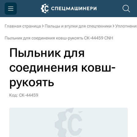
Главная страница
Пальцы и втулки для спецтехники
Уплотнени
Компания
Пыльник для соединения ковш-рукоять СК-44459 CNH
Акции
Пыльник для
Доставка и оплата
соединения ковш-
Информация
рукоять
Контакты
3D тур по производству
Код: СК-44459
3D тур по складам
sksale@skdst.ru