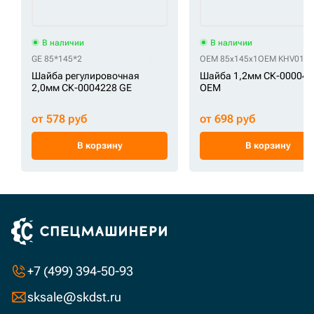
В наличии
В наличии
GE 85*145*2
OEM 85x145x1
OEM KHV0170
Шайба регулировочная
Шайба 1,2мм СК-000049
2,0мм СК-0004228 GE
OEM
от 578 руб
от 698 руб
В корзину
В корзину
+7 (499) 394-50-93
sksale@skdst.ru