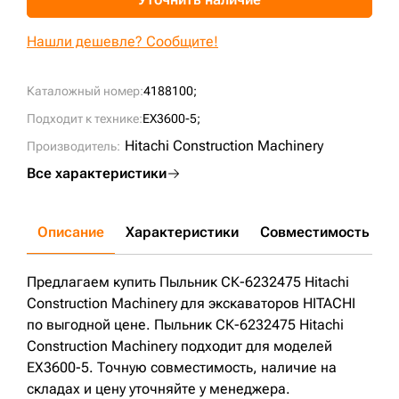
+7 (499) 394-50-93
Нашли дешевле? Сообщите!
Каталожный номер:
4188100;
Подходит к технике:
EX3600-5;
Hitachi Construction Machinery
Производитель:
Все характеристики
Описание
Характеристики
Совместимость
Д
Предлагаем купить Пыльник СК-6232475 Hitachi
Construction Machinery для экскаваторов HITACHI
по выгодной цене. Пыльник СК-6232475 Hitachi
Construction Machinery подходит для моделей
EX3600-5. Точную совместимость, наличие на
складах и цену уточняйте у менеджера.