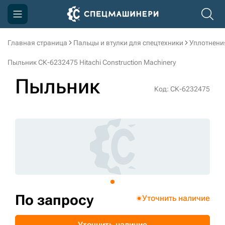
Главная страница
Пальцы и втулки для спецтехники
Уплотнени
Компания
Пыльник СК-6232475 Hitachi Construction Machinery
Акции
Пыльник
Код: СК-6232475
Доставка и оплата
Информация
Контакты
3D тур по производству
3D тур по складам
По запросу
Уточнить наличие
sksale@skdst.ru
Уточнить наличие