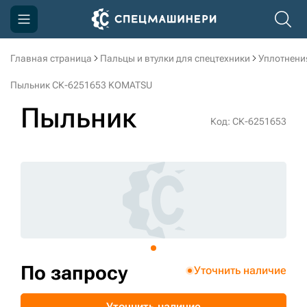
Главная страница
Пальцы и втулки для спецтехники
Уплотнени
Компания
Пыльник СК-6251653 KOMATSU
Акции
Пыльник
Код: СК-6251653
Доставка и оплата
Информация
Контакты
3D тур по производству
3D тур по складам
По запросу
Уточнить наличие
sksale@skdst.ru
Уточнить наличие