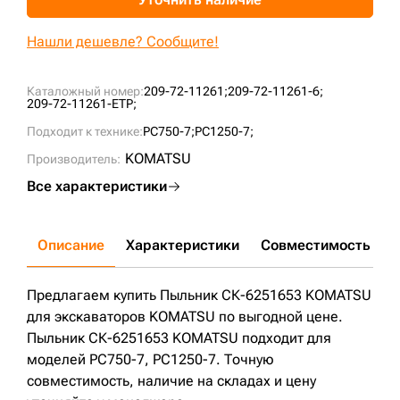
+7 (499) 394-50-93
Нашли дешевле? Сообщите!
Каталожный номер:
209-72-11261;
209-72-11261-6;
209-72-11261-ETP;
Подходит к технике:
PC750-7;
PC1250-7;
KOMATSU
Производитель:
Все характеристики
Описание
Характеристики
Совместимость
Д
Предлагаем купить Пыльник СК-6251653 KOMATSU
для экскаваторов KOMATSU по выгодной цене.
Пыльник СК-6251653 KOMATSU подходит для
моделей PC750-7, PC1250-7. Точную
совместимость, наличие на складах и цену