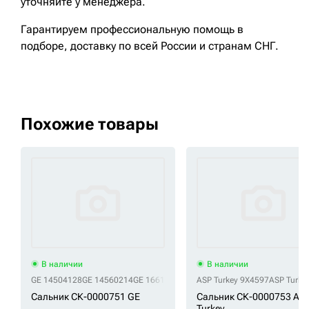
уточняйте у менеджера.
Гарантируем профессиональную помощь в
подборе, доставку по всей России и странам СНГ.
Похожие товары
В наличии
В наличии
GE 14504128
GE 14560214
GE 1661498
GE 166-1498
ASP Turkey 9X4597
GE 4086127
ASP Turke
GE LBS-
Сальник СК-0000751 GE
Сальник СК-0000753 AS
Turkey