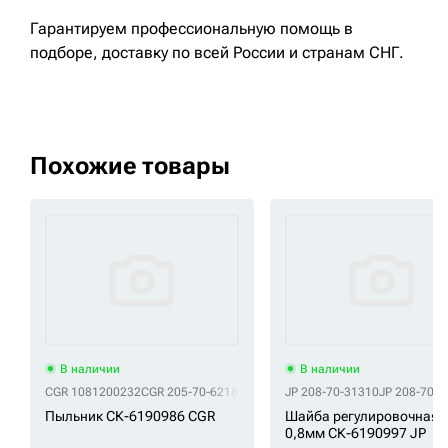
Гарантируем профессиональную помощь в
подборе, доставку по всей России и странам СНГ.
Похожие товары
В наличии
В наличии
CGR 1081200232
CGR 205-70-62180
CGR 205-70-62182
JP 208-70-31310
CGR 207-30-5416
JP 208-70-
Пыльник СК-6190986 CGR
Шайба регулировочная
0,8мм СК-6190997 JP