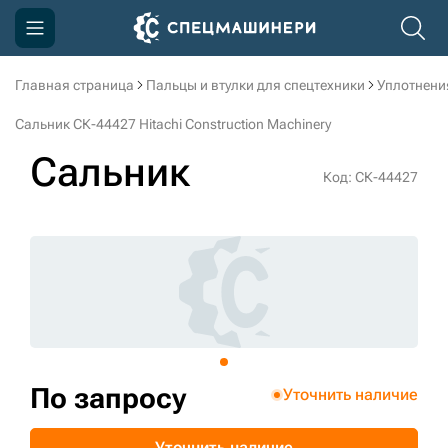
Главная страница
Пальцы и втулки для спецтехники
Уплотнени
Компания
Сальник СК-44427 Hitachi Construction Machinery
Акции
Сальник
Код: СК-44427
Доставка и оплата
Информация
Контакты
3D тур по производству
3D тур по складам
По запросу
Уточнить наличие
sksale@skdst.ru
Уточнить наличие