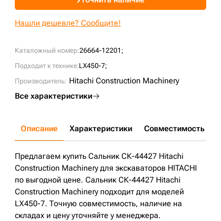
+7 (499) 394-50-93
Нашли дешевле? Сообщите!
Каталожный номер:
26664-12201;
Подходит к технике:
LX450-7;
Hitachi Construction Machinery
Производитель:
Все характеристики
Описание
Характеристики
Совместимость
Д
Предлагаем купить Сальник СК-44427 Hitachi
Construction Machinery для экскаваторов HITACHI
по выгодной цене. Сальник СК-44427 Hitachi
Construction Machinery подходит для моделей
LX450-7. Точную совместимость, наличие на
складах и цену уточняйте у менеджера.