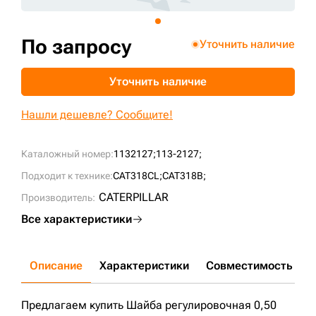
+7 (499) 394-50-93
По запросу
Уточнить наличие
Уточнить наличие
Нашли дешевле? Сообщите!
Каталожный номер:
1132127;
113-2127;
Подходит к технике:
CAT318CL;
CAT318B;
CATERPILLAR
Производитель:
Все характеристики
Описание
Характеристики
Совместимость
Д
Предлагаем купить Шайба регулировочная 0,50