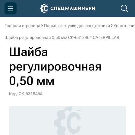
Главная страница
Пальцы и втулки для спецтехники
Уплотнени
Компания
Шайба регулировочная 0,50 мм СК-6318464 CATERPILLAR
Акции
Шайба
Доставка и оплата
регулировочная
Информация
0,50 мм
Контакты
3D тур по производству
Код: СК-6318464
3D тур по складам
sksale@skdst.ru