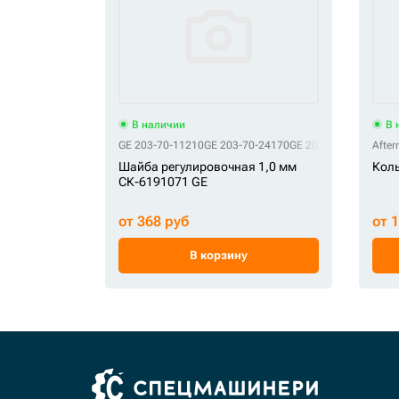
В наличии
В 
GE 203-70-11210
GE 203-70-24170
GE 20Y-70-11320
After
GE 2
Шайба регулировочная 1,0 мм
Коль
СК-6191071 GE
от 368 руб
от 
В корзину