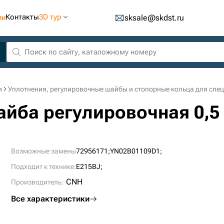
Контакты
3D тур
ии
sksale@skdst.ru
и
Уплотнения, регулировочные шайбы и стопорные кольца для спе
айба регулировочная 0,5
Возможные замены
72956171;
YN02B01109D1;
Подходит к технике:
E215BJ;
CNH
Производитель:
Все характеристики