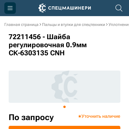
Главная страница
Пальцы и втулки для спецтехники
Уплотнени
Компания
72211456 - Шайба
Акции
регулировочная 0.9мм
СК-6303135 CNH
Доставка и оплата
Информация
Контакты
3D тур по производству
3D тур по складам
По запросу
Уточнить наличие
sksale@skdst.ru