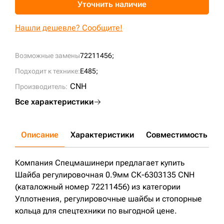
Уточнить наличие
+7 (499) 394-50-93
Нашли дешевле? Сообщите!
Возможные замены
72211456;
Подходит к технике:
E485;
CNH
Производитель:
Все характеристики
Описание
Характеристики
Совместимость
Д
Компания Спецмашинери предлагает купить
Шайба регулировочная 0.9мм СК-6303135 CNH
(каталожный номер 72211456) из категории
Уплотнения, регулировочные шайбы и стопорные
кольца для спецтехники по выгодной цене.