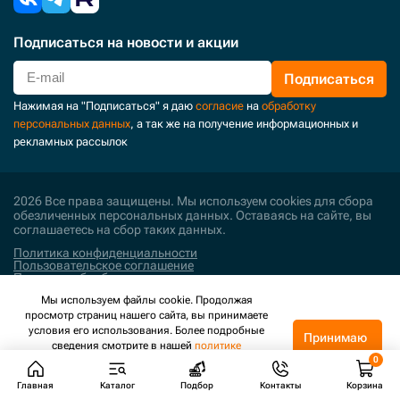
Подписаться
на новости и акции
Подписаться
Нажимая на "Подписаться" я даю
согласие
на
обработку
персональных данных
, а так же на получение информационных и
рекламных рассылок
2026 Все права защищены. Мы используем cookies для сбора
обезличенных персональных данных. Оставаясь на сайте, вы
соглашаетесь на сбор таких данных.
Политика конфиденциальности
Пользовательское соглашение
Политика обработки персональных данных
Мы используем файлы cookie. Продолжая
Поддержка и развитие
просмотр страниц нашего сайта, вы принимаете
условия его использования. Более подробные
Принимаю
сведения смотрите в нашей
политике
конфиденциальности
.
Главная
Каталог
Подбор
Контакты
Корзина