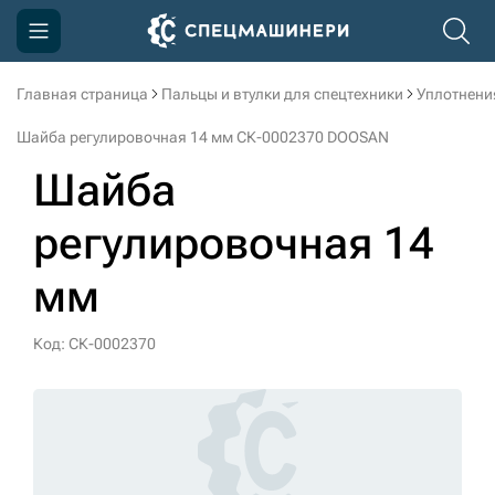
Главная страница
Пальцы и втулки для спецтехники
Уплотнени
Компания
Шайба регулировочная 14 мм СК-0002370 DOOSAN
Акции
Шайба
Доставка и оплата
регулировочная 14
Информация
мм
Контакты
3D тур по производству
Код: СК-0002370
3D тур по складам
sksale@skdst.ru