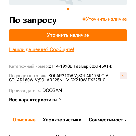
+7 (499) 394-50-93
По запросу
Уточнить наличие
Уточнить наличие
Нашли дешевле? Сообщите!
Каталожный номер:
2114-1998B;
Размер 80X145X14;
Подходит к технике:
SOLAR210W-V;
SOLAR175LC-V;
SOLAR180W-V;
SOLAR225NL-V;
DX210W;
DX225LC;
DX300LC-DEMOLITION;
DOOSAN
Производитель:
Все характеристики
Описание
Характеристики
Совместимость
Д