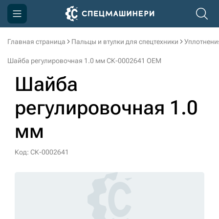
Главная страница
Пальцы и втулки для спецтехники
Уплотнени
Компания
Шайба регулировочная 1.0 мм СК-0002641 OEM
Акции
Шайба
Доставка и оплата
регулировочная 1.0
Информация
мм
Контакты
3D тур по производству
Код: СК-0002641
3D тур по складам
sksale@skdst.ru