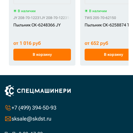
В наличии
В наличии
JY 208-70-12231
JY 208-70-12231-ETP
TWS 205-70-62150
Пыльник СК-6248366 JY
Пыльник СК-6258874 T
от 1 016 руб
от 652 руб
В корзину
В корзину
+7 (499) 394-50-93
sksale@skdst.ru