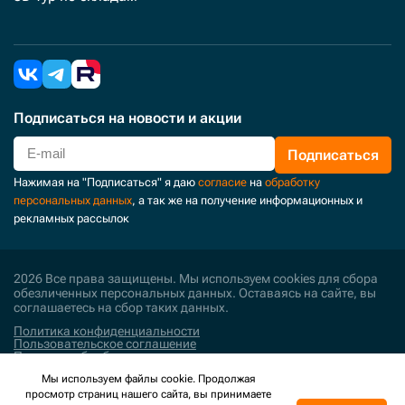
Подписаться
на новости и акции
Подписаться
Нажимая на "Подписаться" я даю
согласие
на
обработку
персональных данных
, а так же на получение информационных и
рекламных рассылок
2026 Все права защищены. Мы используем cookies для сбора
обезличенных персональных данных. Оставаясь на сайте, вы
соглашаетесь на сбор таких данных.
Политика конфиденциальности
Пользовательское соглашение
Политика обработки персональных данных
Мы используем файлы cookie. Продолжая
Поддержка и развитие
просмотр страниц нашего сайта, вы принимаете