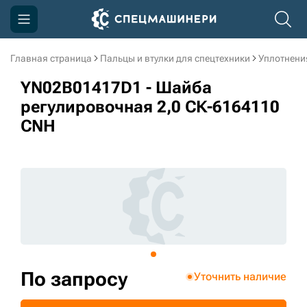
Главная страница
Пальцы и втулки для спецтехники
Уплотнени
Компания
YN02B01417D1 - Шайба
Акции
регулировочная 2,0 СК-6164110
CNH
Доставка и оплата
Информация
Контакты
3D тур по производству
3D тур по складам
По запросу
Уточнить наличие
sksale@skdst.ru