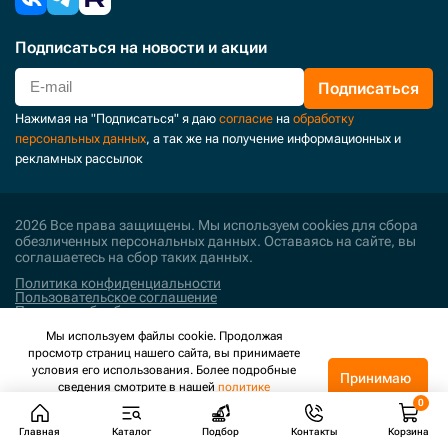
Подписаться
на новости и акции
Подписаться
Нажимая на "Подписаться" я даю
согласие
на
обработку
персональных данных
, а так же на получение информационных и
рекламных рассылок
2026 Все права защищены. Мы используем cookies для сбора
обезличенных персональных данных. Оставаясь на сайте, вы
соглашаетесь на сбор таких данных.
Политика конфиденциальности
Пользовательское соглашение
Политика обработки персональных данных
Мы используем файлы cookie. Продолжая
Поддержка и развитие
просмотр страниц нашего сайта, вы принимаете
условия его использования. Более подробные
Принимаю
сведения смотрите в нашей
политике
конфиденциальности
.
Главная
Каталог
Подбор
Контакты
Корзина