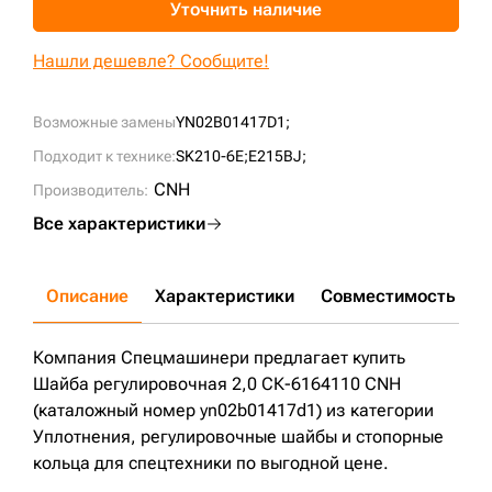
Уточнить наличие
+7 (499) 394-50-93
Нашли дешевле? Сообщите!
Возможные замены
YN02B01417D1;
Подходит к технике:
SK210-6E;
E215BJ;
CNH
Производитель:
Все характеристики
Описание
Характеристики
Совместимость
Д
Компания Спецмашинери предлагает купить
Шайба регулировочная 2,0 СК-6164110 CNH
(каталожный номер yn02b01417d1) из категории
Уплотнения, регулировочные шайбы и стопорные
кольца для спецтехники по выгодной цене.