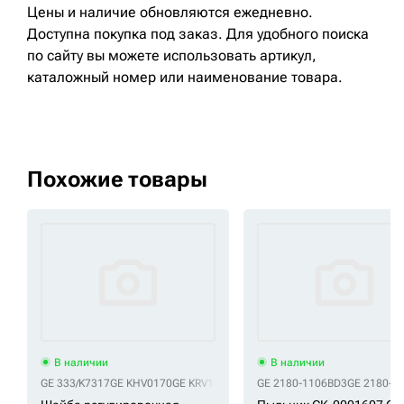
Цены и наличие обновляются ежедневно.
Доступна покупка под заказ. Для удобного поиска
по сайту вы можете использовать артикул,
каталожный номер или наименование товара.
Похожие товары
В наличии
В наличии
GE 333/K7317
GE KHV0170
GE KRV1178
GE 2180-1106BD3
GE 2180-1