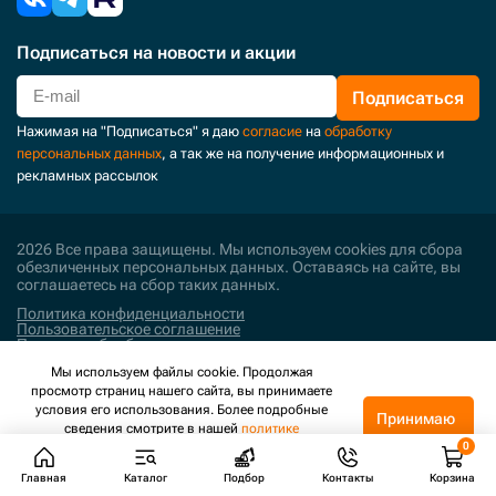
Подписаться
на новости и акции
Подписаться
Нажимая на "Подписаться" я даю
согласие
на
обработку
персональных данных
, а так же на получение информационных и
рекламных рассылок
2026 Все права защищены. Мы используем cookies для сбора
обезличенных персональных данных. Оставаясь на сайте, вы
соглашаетесь на сбор таких данных.
Политика конфиденциальности
Пользовательское соглашение
Политика обработки персональных данных
Мы используем файлы cookie. Продолжая
Поддержка и развитие
просмотр страниц нашего сайта, вы принимаете
условия его использования. Более подробные
Принимаю
сведения смотрите в нашей
политике
конфиденциальности
.
Главная
Каталог
Подбор
Контакты
Корзина