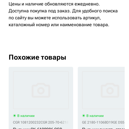
Цены и наличие обновляются ежедневно.
Доступна покупка под заказ. Для удобного поиска
по сайту вы можете использовать артикул,
каталожный номер или наименование товара.
Похожие товары
В наличии
В наличии
CGR 1081200232
CGR 205-70-62180
CGR 205-70-62182
GE 2180-1106BD19
CGR 207-30-5416
GE DS550