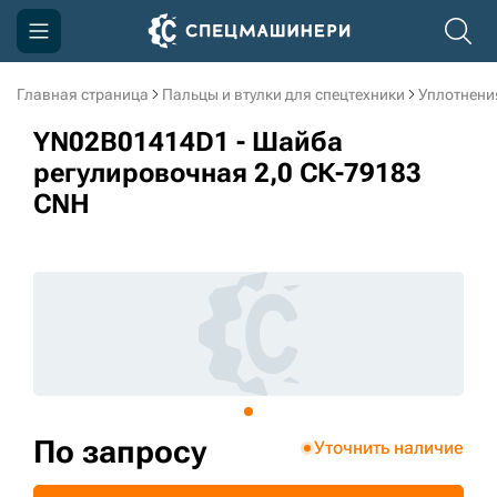
Главная страница
Пальцы и втулки для спецтехники
Уплотнени
Компания
YN02B01414D1 - Шайба
Акции
регулировочная 2,0 СК-79183
CNH
Доставка и оплата
Информация
Контакты
3D тур по производству
3D тур по складам
По запросу
Уточнить наличие
sksale@skdst.ru