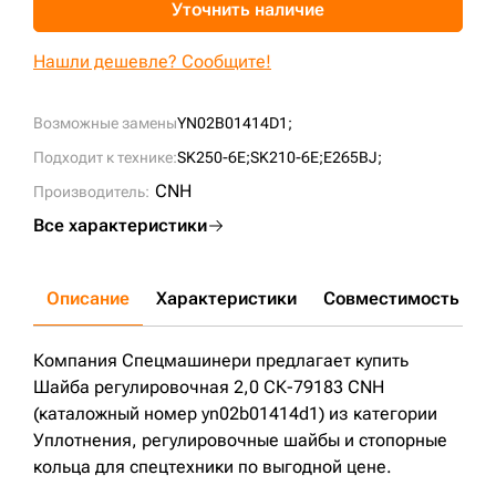
Уточнить наличие
+7 (499) 394-50-93
Нашли дешевле? Сообщите!
Возможные замены
YN02B01414D1;
Подходит к технике:
SK250-6E;
SK210-6E;
E265BJ;
CNH
Производитель:
Все характеристики
Описание
Характеристики
Совместимость
Д
Компания Спецмашинери предлагает купить
Шайба регулировочная 2,0 СК-79183 CNH
(каталожный номер yn02b01414d1) из категории
Уплотнения, регулировочные шайбы и стопорные
кольца для спецтехники по выгодной цене.