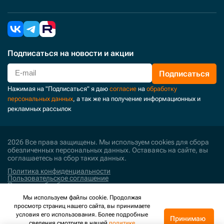
Подписаться
на новости и акции
Подписаться
Нажимая на "Подписаться" я даю
согласие
на
обработку
персональных данных
, а так же на получение информационных и
рекламных рассылок
2026 Все права защищены. Мы используем cookies для сбора
обезличенных персональных данных. Оставаясь на сайте, вы
соглашаетесь на сбор таких данных.
Политика конфиденциальности
Пользовательское соглашение
Политика обработки персональных данных
Мы используем файлы cookie. Продолжая
Поддержка и развитие
просмотр страниц нашего сайта, вы принимаете
условия его использования. Более подробные
Принимаю
сведения смотрите в нашей
политике