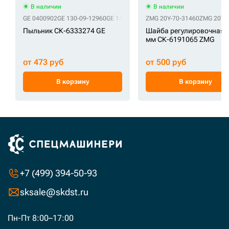
В наличии
В наличии
GE 0400902
GE 130-09-12960
GE 14503885
GE 14504124
ZMG 20Y-70-31460
GE 14560206
ZMG 20Y-
GE
Пыльник СК-6333274 GE
Шайба регулировочная 2
мм СК-6191065 ZMG
от 473 руб
от 500 руб
В корзину
В корзину
+7 (499) 394-50-93
sksale@skdst.ru
Пн-Пт 8:00–17:00