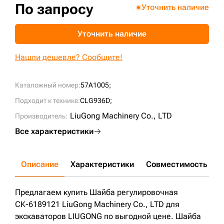
По запросу
Уточнить наличие
+7 (499) 394-50-93
Уточнить наличие
Нашли дешевле? Сообщите!
Каталожный номер:
57A1005;
Подходит к технике:
CLG936D;
LiuGong Machinery Cо., LTD
Производитель:
Все характеристики
Описание
Характеристики
Совместимость
Д
Предлагаем купить Шайба регулировочная
СК-6189121 LiuGong Machinery Cо., LTD для
экскаваторов LIUGONG по выгодной цене. Шайба