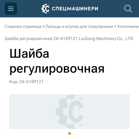
Главная страница
Пальцы и втулки для спецтехники
Уплотнени
Компания
Шайба регулировочная СК-6189121 LiuGong Machinery Cо., LTD
Акции
Шайба
Доставка и оплата
регулировочная
Информация
Контакты
Код: СК-6189121
3D тур по производству
3D тур по складам
sksale@skdst.ru