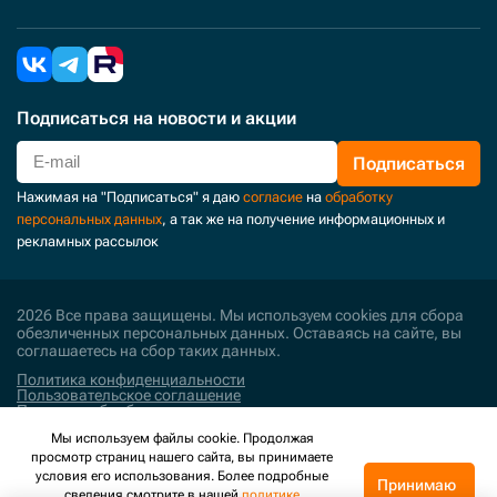
Подписаться
на новости и акции
Подписаться
Нажимая на "Подписаться" я даю
согласие
на
обработку
персональных данных
, а так же на получение информационных и
рекламных рассылок
2026 Все права защищены. Мы используем cookies для сбора
обезличенных персональных данных. Оставаясь на сайте, вы
соглашаетесь на сбор таких данных.
Политика конфиденциальности
Пользовательское соглашение
Политика обработки персональных данных
Мы используем файлы cookie. Продолжая
Поддержка и развитие
просмотр страниц нашего сайта, вы принимаете
условия его использования. Более подробные
Принимаю
сведения смотрите в нашей
политике