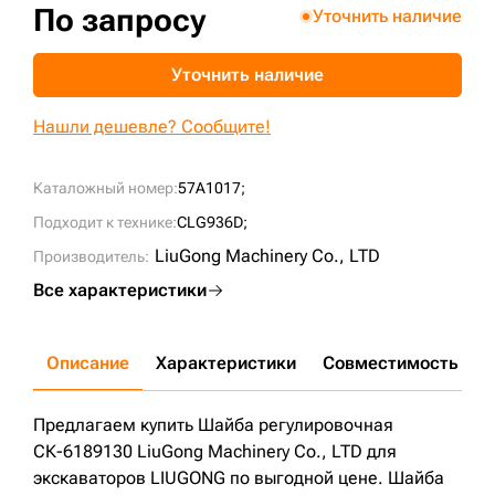
По запросу
Уточнить наличие
+7 (499) 394-50-93
Уточнить наличие
Нашли дешевле? Сообщите!
Каталожный номер:
57A1017;
Подходит к технике:
CLG936D;
LiuGong Machinery Cо., LTD
Производитель:
Все характеристики
Описание
Характеристики
Совместимость
Д
Предлагаем купить Шайба регулировочная
СК-6189130 LiuGong Machinery Cо., LTD для
экскаваторов LIUGONG по выгодной цене. Шайба