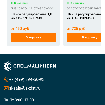
В наличии
В наличии
ZMG 203-70-11210
ZMG 203-70-24170
ZMG 20Y-70-11320
GE 207-70-73270
ZMG 20Y-70-31
GE 207-70-
Шайба регулировочная 1,0
Шайба регулировочная 2
мм СК-6191071 ZMG
мм СК-6190995 GE
от 450 руб
от 735 руб
В корзину
В корзину
+7 (499) 394-50-93
sksale@skdst.ru
Пн-Пт 8:00–17:00