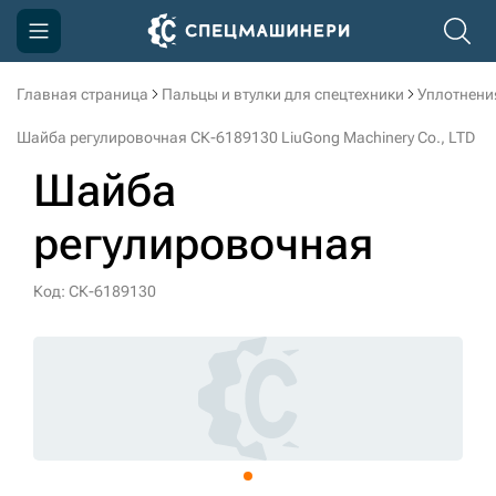
Главная страница
Пальцы и втулки для спецтехники
Уплотнени
Компания
Шайба регулировочная СК-6189130 LiuGong Machinery Cо., LTD
Акции
Шайба
Доставка и оплата
регулировочная
Информация
Контакты
Код: СК-6189130
3D тур по производству
3D тур по складам
sksale@skdst.ru