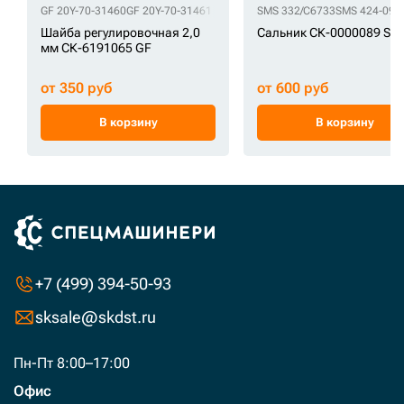
GF 20Y-70-31460
GF 20Y-70-31461
SMS 332/C6733
SMS 424-09-
Шайба регулировочная 2,0
Сальник СК-0000089 SM
мм СК-6191065 GF
от 350 руб
от 600 руб
В корзину
В корзину
+7 (499) 394-50-93
sksale@skdst.ru
Пн-Пт 8:00–17:00
Офис