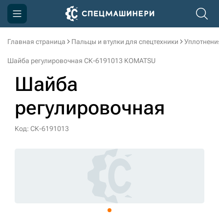
Главная страница
Пальцы и втулки для спецтехники
Уплотнени
Компания
Шайба регулировочная СК-6191013 KOMATSU
Акции
Шайба
Доставка и оплата
регулировочная
Информация
Контакты
Код: СК-6191013
3D тур по производству
3D тур по складам
sksale@skdst.ru