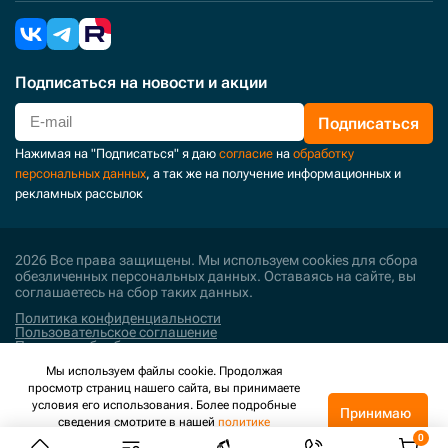
Подписаться
на новости и акции
Подписаться
Нажимая на "Подписаться" я даю
согласие
на
обработку
персональных данных
, а так же на получение информационных и
рекламных рассылок
2026 Все права защищены. Мы используем cookies для сбора
обезличенных персональных данных. Оставаясь на сайте, вы
соглашаетесь на сбор таких данных.
Политика конфиденциальности
Пользовательское соглашение
Политика обработки персональных данных
Мы используем файлы cookie. Продолжая
Поддержка и развитие
просмотр страниц нашего сайта, вы принимаете
условия его использования. Более подробные
Принимаю
сведения смотрите в нашей
политике
конфиденциальности
.