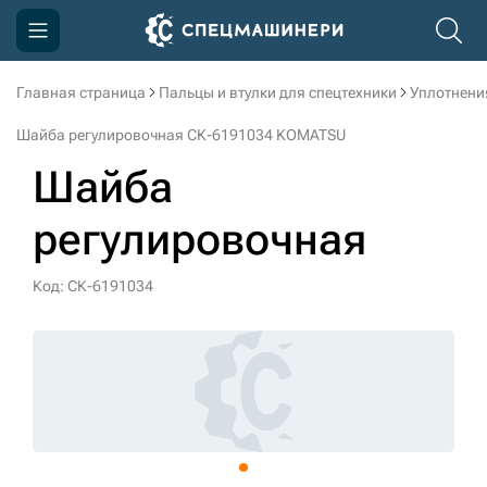
Главная страница
Пальцы и втулки для спецтехники
Уплотнени
Компания
Шайба регулировочная СК-6191034 KOMATSU
Акции
Шайба
Доставка и оплата
регулировочная
Информация
Контакты
Код: СК-6191034
3D тур по производству
3D тур по складам
sksale@skdst.ru