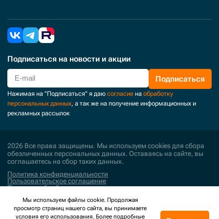
Подписаться
на новости и акции
Подписаться
Нажимая на "Подписаться" я даю
согласие
на
обработку
персональных данных
, а так же на получение информационных и
рекламных рассылок
2026 Все права защищены. Мы используем cookies для сбора
обезличенных персональных данных. Оставаясь на сайте, вы
соглашаетесь на сбор таких данных.
Политика конфиденциальности
Пользовательское соглашение
Политика обработки персональных данных
Мы используем файлы cookie. Продолжая
Поддержка и развитие
просмотр страниц нашего сайта, вы принимаете
условия его использования. Более подробные