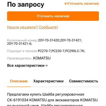
По запросу
Уточнить наличие
+7 (499) 394-50-93
Уточнить наличие
Нашли дешевле? Сообщите!
Каталожный номер:
20Y-70-31420;
20Y-70-31421;
20Y-70-31421-6;
Подходит к технике:
PC270-7;
PC220-7;
PC290LC-7K;
KOMATSU
Производитель:
Все характеристики
Описание
Характеристики
Совместимость
Д
Предлагаем купить Шайба регулировочная
СК-6191034 KOMATSU для экскаваторов KOMATSU
по выгодной цене. Шайба регулировочная