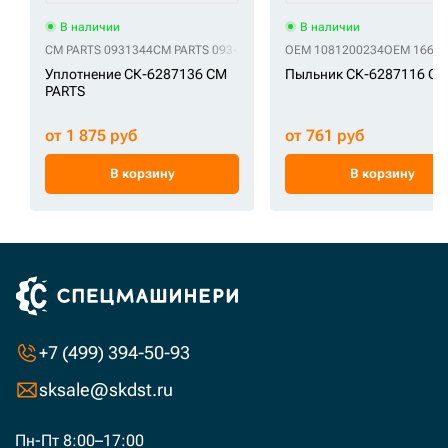
В наличии
В наличии
CM PARTS 0931344
CM PARTS 093-1344
CM PARTS 3678467
OEM 1081200234
CM PARTS 36
OEM 16614
Уплотнение СК-6287136 CM
Пыльник СК-6287116 O
PARTS
от 1 875 руб
от 761 руб
В корзину
В корзину
+7 (499) 394-50-93
sksale@skdst.ru
Пн-Пт 8:00–17:00