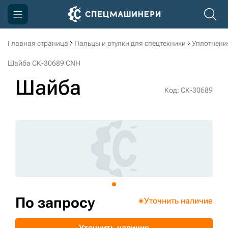
Главная страница
Пальцы и втулки для спецтехники
Уплотнени
Компания
Шайба СК-30689 CNH
Акции
Шайба
Код: СК-30689
Доставка и оплата
Информация
Контакты
3D тур по производству
3D тур по складам
По запросу
Уточнить наличие
sksale@skdst.ru
Уточнить наличие