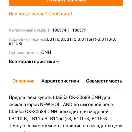
+7 (499) 394-50-93
Нашли дешевле? Сообщите!
Каталожный номер:
11190574;
11190579;
Подходит к технике:
LB110.B;
LB115.B;
B115(T)-3;
B110-3;
B115-3;
CNH
Производитель:
Все характеристики
Описание
Характеристики
Совместимость
Д
Предлагаем купить Шайба СК-30689 CNH для
экскаваторов NEW HOLLAND по выгодной цене.
Шайба СК-30689 CNH подходит для моделей
LB110.B, LB115.B, B115(T)-3, B110-3, B115-3.
Точную совместимость, наличие на складах и цену