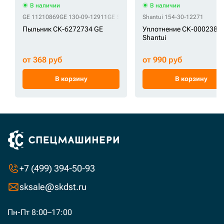
В наличии
В наличии
GE 11210869
GE 130-09-12911
GE S700-070206
Shantui 154-30-12271
GE Y000-070200
GE Y020
Пыльник СК-6272734 GE
Уплотнение СК-0002388
Shantui
от 368 руб
от 990 руб
В корзину
В корзину
+7 (499) 394-50-93
sksale@skdst.ru
Пн-Пт 8:00–17:00