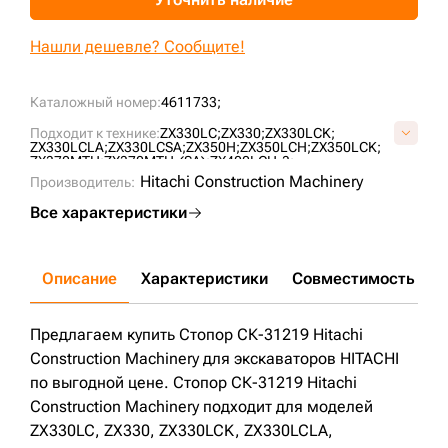
+7 (499) 394-50-93
Нашли дешевле? Сообщите!
Каталожный номер:
4611733;
Подходит к технике:
ZX330LC;
ZX330;
ZX330LCK;
ZX330LCLA;
ZX330LCSA;
ZX350H;
ZX350LCH;
ZX350LCK;
ZX370MTH;
ZX370MTH-(SA);
ZX400LCH-3;
Hitachi Construction Machinery
Производитель:
Все характеристики
Описание
Характеристики
Совместимость
Д
Предлагаем купить Стопор СК-31219 Hitachi
Construction Machinery для экскаваторов HITACHI
по выгодной цене. Стопор СК-31219 Hitachi
Construction Machinery подходит для моделей
ZX330LC, ZX330, ZX330LCK, ZX330LCLA,