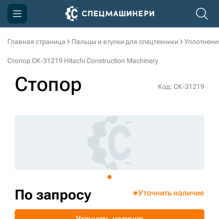
Главная страница
Пальцы и втулки для спецтехники
Уплотнени
Компания
Стопор СК-31219 Hitachi Construction Machinery
Акции
Стопор
Код: СК-31219
Доставка и оплата
Информация
Контакты
3D тур по производству
3D тур по складам
По запросу
Уточнить наличие
sksale@skdst.ru
Уточнить наличие