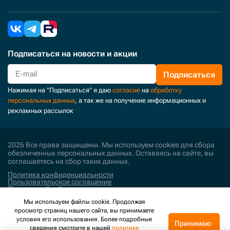
Подписаться
на новости и акции
Подписаться
Нажимая на "Подписаться" я даю
согласие
на
обработку
персональных данных
, а так же на получение информационных и
рекламных рассылок
2026 Все права защищены. Мы используем cookies для сбора
обезличенных персональных данных. Оставаясь на сайте, вы
соглашаетесь на сбор таких данных.
Политика конфиденциальности
Пользовательское соглашение
Политика обработки персональных данных
Мы используем файлы cookie. Продолжая
Поддержка и развитие
просмотр страниц нашего сайта, вы принимаете
условия его использования. Более подробные
Принимаю
сведения смотрите в нашей
политике