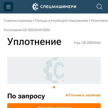
Главная страница
Пальцы и втулки для спецтехники
Уплотнени
Компания
Уплотнение СК-0002644 OEM
Акции
Уплотнение
Код: СК-0002644
Доставка и оплата
Информация
Контакты
3D тур по производству
3D тур по складам
По запросу
Уточнить наличие
sksale@skdst.ru
Уточнить наличие