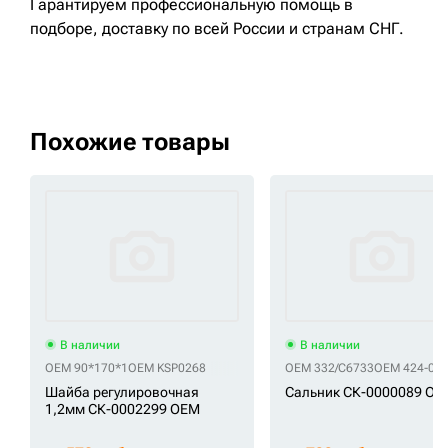
Гарантируем профессиональную помощь в
подборе, доставку по всей России и странам СНГ.
Похожие товары
В наличии
В наличии
OEM 90*170*1
OEM KSP0268
OEM 332/C6733
OEM 424-09-
Шайба регулировочная
Сальник СК-0000089 OE
1,2мм СК-0002299 OEM