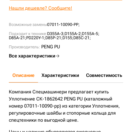
+7 (499) 394-50-93
Нашли дешевле? Сообщите!
Возможные замены
07011-10090-PP;
Подходит к технике:
D355A-3;
D155A-2;
D155A-5;
D85A-21;
PD220Y-1;
D85P-21;
D155;
D85C-21;
PENG PU
Производитель:
Все характеристики
Описание
Характеристики
Совместимость
Д
Компания Спецмашинери предлагает купить
Уплотнение СК-1862642 PENG PU (каталожный
номер 07011-10090-pp) из категории Уплотнения,
регулировочные шайбы и стопорные кольца для
спецтехники по выгодной цене.
Цены и наличие обновляются ежедневно.