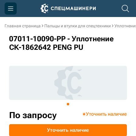
Главная страница
Пальцы и втулки для спецтехники
Уплотнени
Компания
07011-10090-PP - Уплотнение
Акции
СК-1862642 PENG PU
Доставка и оплата
Информация
Контакты
3D тур по производству
3D тур по складам
По запросу
Уточнить наличие
sksale@skdst.ru
Уточнить наличие