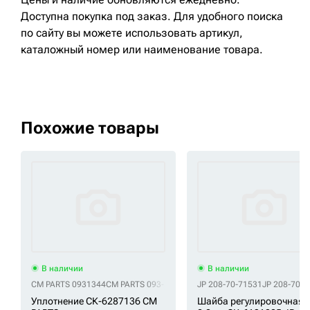
Доступна покупка под заказ. Для удобного поиска
по сайту вы можете использовать артикул,
каталожный номер или наименование товара.
Похожие товары
В наличии
В наличии
CM PARTS 0931344
CM PARTS 093-1344
CM PARTS 3678467
JP 208-70-71531
CM PARTS 36
JP 208-70-7
Уплотнение СК-6287136 CM
Шайба регулировочная