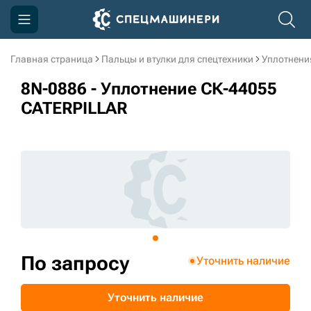
Главная страница
Пальцы и втулки для спецтехники
Уплотнени
Компания
8N-0886 - Уплотнение СК-44055
Акции
CATERPILLAR
Доставка и оплата
Информация
Контакты
3D тур по производству
3D тур по складам
По запросу
Уточнить наличие
sksale@skdst.ru
Уточнить наличие