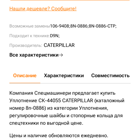
+7 (499) 394-50-93
Нашли дешевле? Сообщите!
Возможные замены
106-9408;
8N-0886;
8N-0886-CTP;
Подходит к технике:
D9N;
CATERPILLAR
Производитель:
Все характеристики
Описание
Характеристики
Совместимость
Д
Компания Спецмашинери предлагает купить
Уплотнение СК-44055 CATERPILLAR (каталожный
номер 8n-0886) из категории Уплотнения,
регулировочные шайбы и стопорные кольца для
спецтехники по выгодной цене.
Цены и наличие обновляются ежедневно.