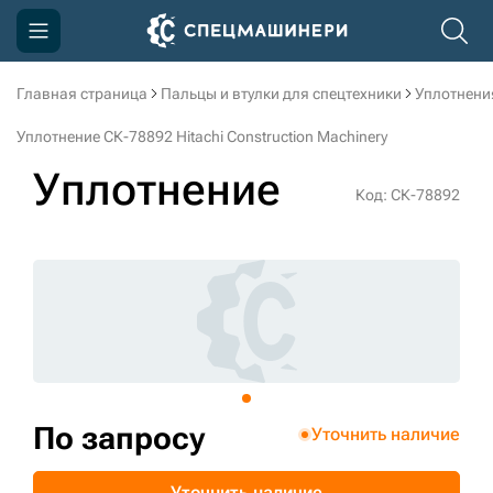
Главная страница
Пальцы и втулки для спецтехники
Уплотнени
Компания
Уплотнение СК-78892 Hitachi Construction Machinery
Акции
Уплотнение
Код: СК-78892
Доставка и оплата
Информация
Контакты
3D тур по производству
3D тур по складам
По запросу
Уточнить наличие
sksale@skdst.ru
Уточнить наличие