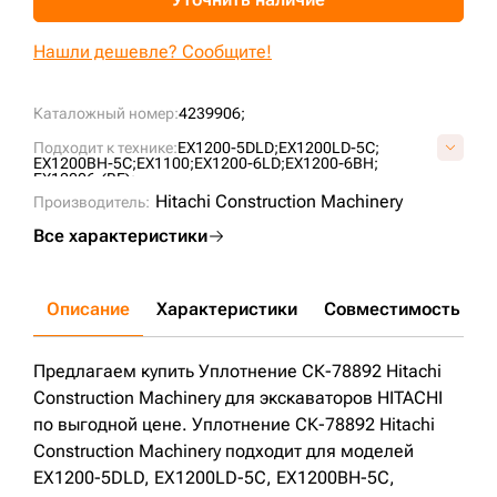
+7 (499) 394-50-93
Нашли дешевле? Сообщите!
Каталожный номер:
4239906;
Подходит к технике:
EX1200-5DLD;
EX1200LD-5C;
EX1200BH-5C;
EX1100;
EX1200-6LD;
EX1200-6BH;
EX12006-(BE);
Hitachi Construction Machinery
Производитель:
Все характеристики
Описание
Характеристики
Совместимость
Д
Предлагаем купить Уплотнение СК-78892 Hitachi
Construction Machinery для экскаваторов HITACHI
по выгодной цене. Уплотнение СК-78892 Hitachi
Construction Machinery подходит для моделей
EX1200-5DLD, EX1200LD-5C, EX1200BH-5C,