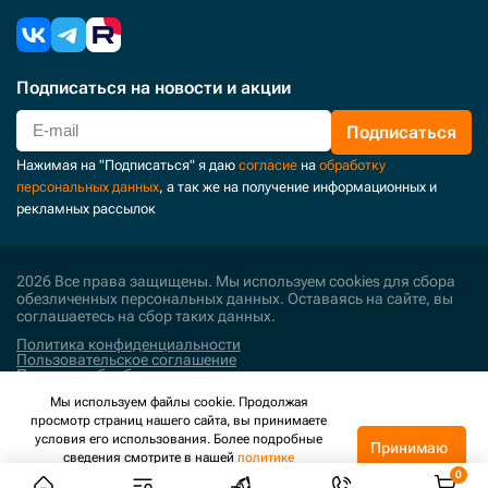
Подписаться
на новости и акции
Подписаться
Нажимая на "Подписаться" я даю
согласие
на
обработку
персональных данных
, а так же на получение информационных и
рекламных рассылок
2026 Все права защищены. Мы используем cookies для сбора
обезличенных персональных данных. Оставаясь на сайте, вы
соглашаетесь на сбор таких данных.
Политика конфиденциальности
Пользовательское соглашение
Политика обработки персональных данных
Мы используем файлы cookie. Продолжая
Поддержка и развитие
просмотр страниц нашего сайта, вы принимаете
условия его использования. Более подробные
Принимаю
сведения смотрите в нашей
политике
конфиденциальности
.