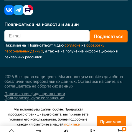
Подписаться
на новости и акции
Подписаться
Нажимая на "Подписаться" я даю
согласие
на
обработку
персональных данных
, а так же на получение информационных и
рекламных рассылок
2026 Все права защищены. Мы используем cookies для сбора
обезличенных персональных данных. Оставаясь на сайте, вы
соглашаетесь на сбор таких данных.
Политика конфиденциальности
Пользовательское соглашение
Политика обработки персональных данных
Мы используем файлы cookie. Продолжая
Поддержка и развитие
просмотр страниц нашего сайта, вы принимаете
условия его использования. Более подробные
Принимаю
сведения смотрите в нашей
политике
конфиденциальности
.