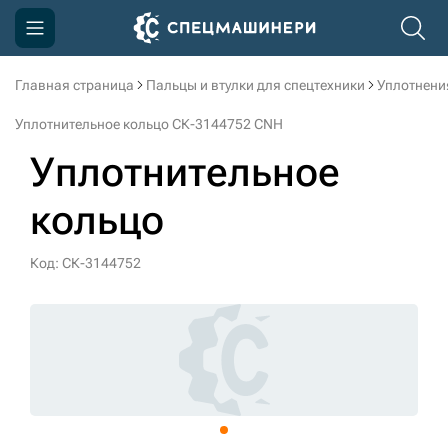
Главная страница
Пальцы и втулки для спецтехники
Уплотнени
Компания
Уплотнительное кольцо СК-3144752 CNH
Акции
Уплотнительное
Доставка и оплата
кольцо
Информация
Контакты
Код: СК-3144752
3D тур по производству
3D тур по складам
sksale@skdst.ru