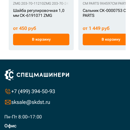
ZMG 203-70-11210
ZMG 203-70-24170
ZMG 20Y-70-11320
CM PARTS 9X4597
ZMG 20Y-70-31
CM PARTS 
Шайба регулировочная 1,0
Сальник СК-0000753 CM
мм СК-6191071 ZMG
PARTS
от 450 руб
от 1 449 руб
В корзину
В корзину
+7 (499) 394-50-93
sksale@skdst.ru
Пн-Пт 8:00–17:00
Офис