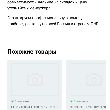
совместимость, наличие на складах и цену
уточняйте у менеджера.
Гарантируем профессиональную помощь в
подборе, доставку по всей России и странам СНГ.
Похожие товары
В наличии
В наличии
GE 11210869
GE 130-09-12911
GE S700-070206
GE 333/K7317
GE Y000-070200
GE KHV0170
GE Y020
GE