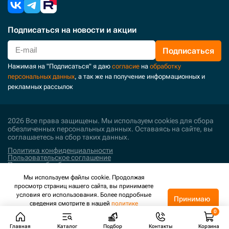
Подписаться
на новости и акции
Подписаться
Нажимая на "Подписаться" я даю
согласие
на
обработку
персональных данных
, а так же на получение информационных и
рекламных рассылок
2026 Все права защищены. Мы используем cookies для сбора
обезличенных персональных данных. Оставаясь на сайте, вы
соглашаетесь на сбор таких данных.
Политика конфиденциальности
Пользовательское соглашение
Политика обработки персональных данных
Мы используем файлы cookie. Продолжая
Поддержка и развитие
просмотр страниц нашего сайта, вы принимаете
условия его использования. Более подробные
Принимаю
сведения смотрите в нашей
политике
конфиденциальности
.
Главная
Каталог
Подбор
Контакты
Корзина