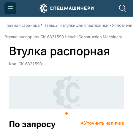
Главная страница
Пальцы и втулки для спецтехники
Уплотнени
Компания
Втулка распорная СК-6321590 Hitachi Construction Machinery
Акции
Втулка распорная
Доставка и оплата
Код: СК-6321590
Информация
Контакты
3D тур по производству
3D тур по складам
По запросу
Уточнить наличие
sksale@skdst.ru