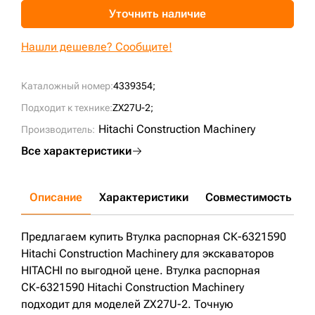
Уточнить наличие
+7 (499) 394-50-93
Нашли дешевле? Сообщите!
Каталожный номер:
4339354;
Подходит к технике:
ZX27U-2;
Hitachi Construction Machinery
Производитель:
Все характеристики
Описание
Характеристики
Совместимость
Д
Предлагаем купить Втулка распорная СК-6321590
Hitachi Construction Machinery для экскаваторов
HITACHI по выгодной цене. Втулка распорная
СК-6321590 Hitachi Construction Machinery
подходит для моделей ZX27U-2. Точную