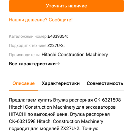
Уточнить наличие
+7 (499) 394-50-93
Нашли дешевле? Сообщите!
Каталожный номер:
E4339354;
Подходит к технике:
ZX27U-2;
Hitachi Construction Machinery
Производитель:
Все характеристики
Описание
Характеристики
Совместимость
Д
Предлагаем купить Втулка распорная СК-6321598
Hitachi Construction Machinery для экскаваторов
HITACHI по выгодной цене. Втулка распорная
СК-6321598 Hitachi Construction Machinery
подходит для моделей ZX27U-2. Точную