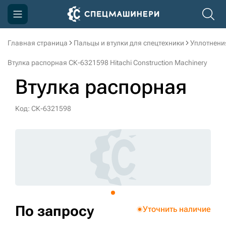
Главная страница
Пальцы и втулки для спецтехники
Уплотнени
Компания
Втулка распорная СК-6321598 Hitachi Construction Machinery
Акции
Втулка распорная
Доставка и оплата
Код: СК-6321598
Информация
Контакты
3D тур по производству
3D тур по складам
По запросу
Уточнить наличие
sksale@skdst.ru