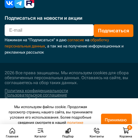
Подписаться
на новости и акции
Подписаться
Нажимая на "Подписаться" я даю
согласие
на
обработку
персональных данных
, а так же на получение информационных и
рекламных рассылок
2026 Все права защищены. Мы используем cookies для сбора
обезличенных персональных данных. Оставаясь на сайте, вы
соглашаетесь на сбор таких данных.
Политика конфиденциальности
Пользовательское соглашение
Политика обработки персональных данных
Мы используем файлы cookie. Продолжая
Поддержка и развитие
просмотр страниц нашего сайта, вы принимаете
условия его использования. Более подробные
Принимаю
сведения смотрите в нашей
политике
конфиденциальности
.
Главная
Каталог
Подбор
Контакты
Корзина