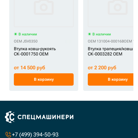
В наличии
В наличии
OEM JSV0350
OEM 131004-00016B
OEM 14
Втулка ковш-рукоять
Втулка трапеция/ковш
СК-0001750 OEM
СК-0003282 OEM
от 14 500 руб
от 2 200 руб
В корзину
В корзину
+7 (499) 394-50-93