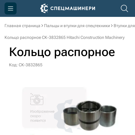
Главная страница
Пальцы и втулки для спецтехники
Втулки для
Компания
Кольцо распорное СК-3832865 Hitachi Construction Machinery
Акции
Кольцо распорное
Доставка и оплата
Код: СК-3832865
Информация
Контакты
3D тур по производству
3D тур по складам
sksale@skdst.ru