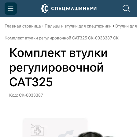
Главная страница
Пальцы и втулки для спецтехники
Втулки для
Компания
Комплект втулки регулировочной CAT325 СК-0033387 СК
Акции
Комплект втулки
Доставка и оплата
регулировочной
Информация
CAT325
Контакты
3D тур по производству
Код: СК-0033387
3D тур по складам
sksale@skdst.ru