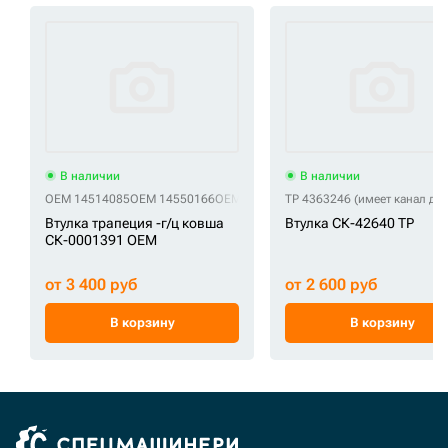
В наличии
В наличии
OEM 14514085
OEM 14550166
OEM 14880981
TP 4363246 (имеет канал дл
OEM BU-166
OEM JBV0568
Втулка трапеция -г/ц ковша
Втулка СК-42640 TP
СК-0001391 OEM
от 3 400 руб
от 2 600 руб
В корзину
В корзину