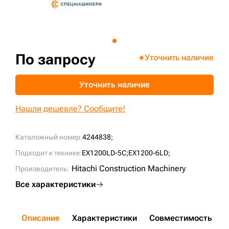
+7 (499) 394-50-93
По запросу
Уточнить наличие
Уточнить наличие
Нашли дешевле? Сообщите!
Каталожный номер:
4244838;
Подходит к технике:
EX1200LD-5C;
EX1200-6LD;
Hitachi Construction Machinery
Производитель:
Все характеристики
Описание
Характеристики
Совместимость
Д