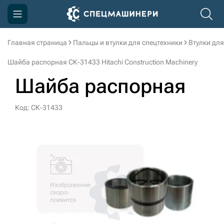
Главная страница
Пальцы и втулки для спецтехники
Втулки для
Компания
Шайба распорная СК-31433 Hitachi Construction Machinery
Акции
Шайба распорная
Доставка и оплата
Код: СК-31433
Информация
Контакты
3D тур по производству
3D тур по складам
sksale@skdst.ru