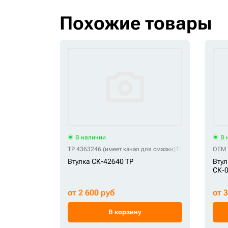
Похожие товары
В наличии
В 
TP 4363246 (имеет канал для смазки)
TP 4443880 (без к
OEM 
Втулка СК-42640 TP
Втул
СК-
от 2 600 руб
от 
В корзину