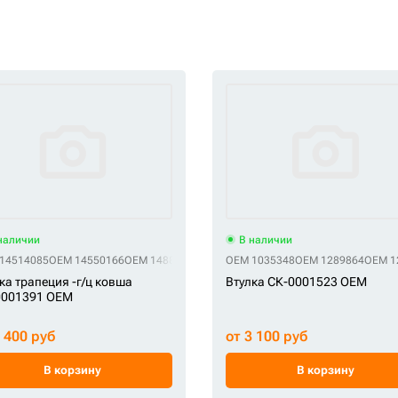
наличии
В наличии
анала смазки)
14514085
OEM 14550166
OEM 14880981
OEM BU-166
OEM 1035348
OEM JBV0568
OEM 1289864
OEM KBV074
OEM 1
ка трапеция -г/ц ковша
Втулка СК-0001523 OEM
0001391 OEM
3 400 руб
от 3 100 руб
В корзину
В корзину