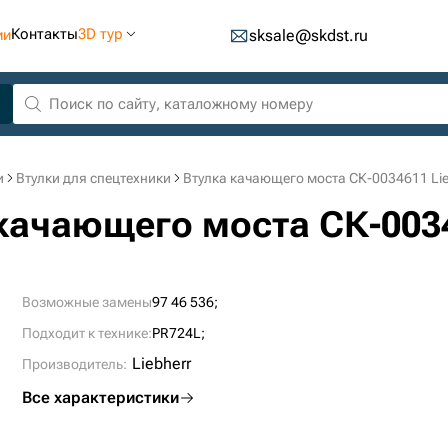
Контакты
3D тур
ии
sksale@skdst.ru
и
Втулки для спецтехники
Втулка качающего моста СК-0034611 Lie
а качающего моста СК-0034
Возможные замены
97 46 536;
Подходит к технике:
PR724L;
Liebherr
Производитель:
Все характеристики