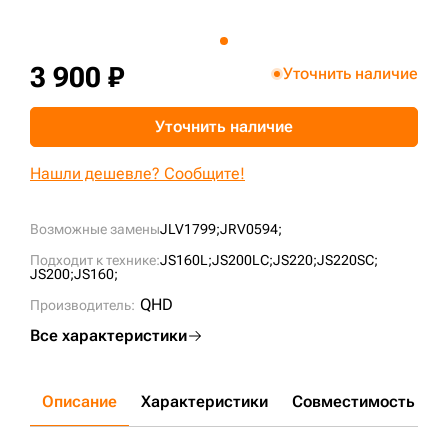
+7 (499) 394-50-93
3 900 ₽
Уточнить наличие
Уточнить наличие
Нашли дешевле? Сообщите!
Возможные замены
JLV1799;
JRV0594;
Подходит к технике:
JS160L;
JS200LC;
JS220;
JS220SC;
JS200;
JS160;
QHD
Производитель:
Все характеристики
Описание
Характеристики
Совместимость
Д