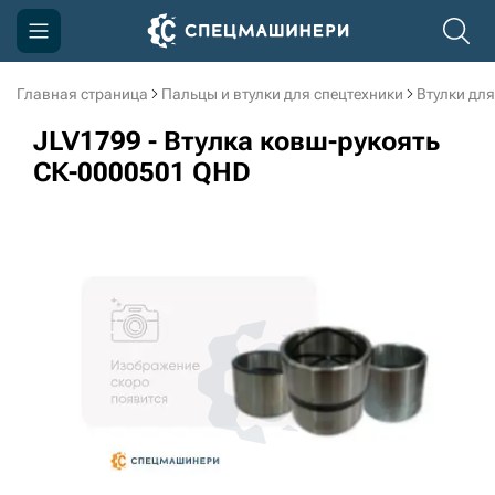
Главная страница
Пальцы и втулки для спецтехники
Втулки для
Компания
JLV1799 - Втулка ковш-рукоять
Акции
СК-0000501 QHD
Доставка и оплата
Информация
Контакты
3D тур по производству
3D тур по складам
sksale@skdst.ru