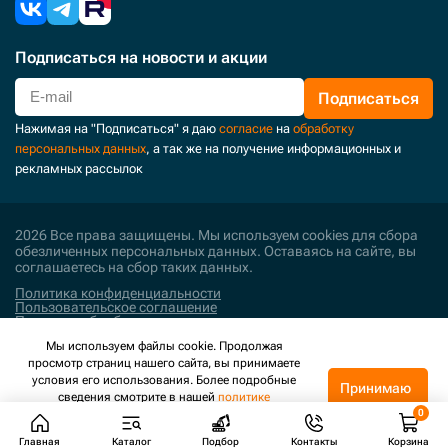
Подписаться
на новости и акции
Подписаться
Нажимая на "Подписаться" я даю
согласие
на
обработку
персональных данных
, а так же на получение информационных и
рекламных рассылок
2026 Все права защищены. Мы используем cookies для сбора
обезличенных персональных данных. Оставаясь на сайте, вы
соглашаетесь на сбор таких данных.
Политика конфиденциальности
Пользовательское соглашение
Политика обработки персональных данных
Мы используем файлы cookie. Продолжая
Поддержка и развитие
просмотр страниц нашего сайта, вы принимаете
условия его использования. Более подробные
Принимаю
сведения смотрите в нашей
политике
конфиденциальности
.
Главная
Каталог
Подбор
Контакты
Корзина