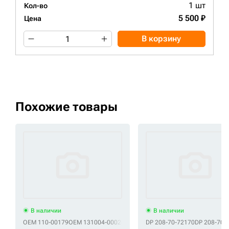
1 шт
Кол-во
5 500 ₽
Цена
В корзину
Похожие товары
В наличии
В наличии
OEM 110-00179
OEM 131004-00024A
OEM 2110-1318A
DP 208-70-72170
OEM K1000734
DP 208-70-
O