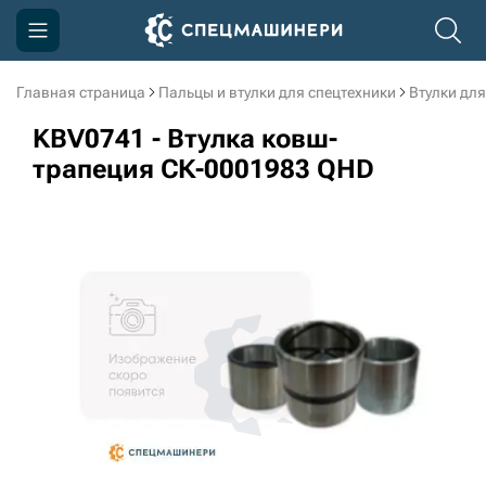
Главная страница
Пальцы и втулки для спецтехники
Втулки для
Компания
KBV0741 - Втулка ковш-
Акции
трапеция СК-0001983 QHD
Доставка и оплата
Информация
Контакты
3D тур по производству
3D тур по складам
sksale@skdst.ru