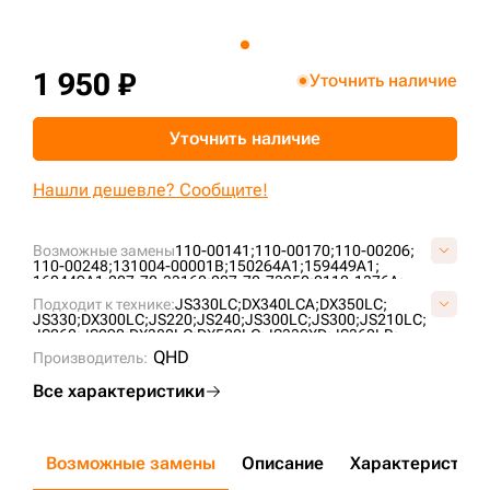
+7 (499) 394-50-93
1 950 ₽
Уточнить наличие
Уточнить наличие
Нашли дешевле? Сообщите!
Возможные замены
110-00141;
110-00170;
110-00206;
110-00248;
131004-00001B;
150264A1;
159449A1;
160449A1;
207-70-33160;
207-70-73250;
2110-1376A;
31YC-11390;
JBV0567;
JRV0596 (бронзовая);
JSV0349;
Подходит к технике:
JS330LC;
DX340LCA;
DX350LC;
KBV0741;
KRV1132;
JS330;
DX300LC;
JS220;
JS240;
JS300LC;
JS300;
JS210LC;
JS260;
JS290;
DX380LC;
DX520LC;
JS330XD;
JS360LR;
JS360;
CX240;
SOLAR340LC-7;
DX340LC;
CX290;
QHD
Производитель:
DX320LC-7M;
Все характеристики
Возможные замены
Описание
Характеристики