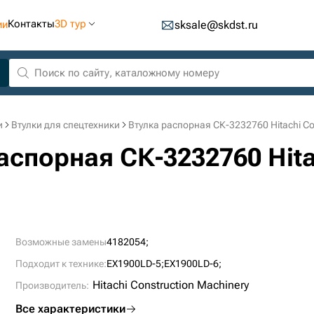
Контакты
3D тур
ии
sksale@skdst.ru
и
Втулки для спецтехники
Втулка распорная СК-3232760 Hitachi Co
аспорная СК-3232760 Hita
Возможные замены
4182054;
Подходит к технике:
EX1900LD-5;
EX1900LD-6;
Hitachi Construction Machinery
Производитель:
Все характеристики