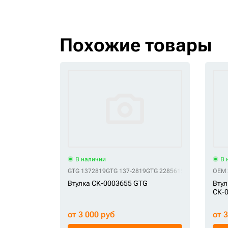
Похожие товары
В наличии
В 
GTG 1372819
GTG 137-2819
GTG 2285615
GTG 228-5615
OEM 
G
Втулка СК-0003655 GTG
Втул
СК-
от 3 000 руб
от 