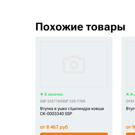
Похожие товары
В наличии
В 
SSP 2357769
SSP 235-7769
OFM 
Втулка в ушко г/цилиндра ковша
Втул
СК-0003340 SSP
от 8 467 руб
от 