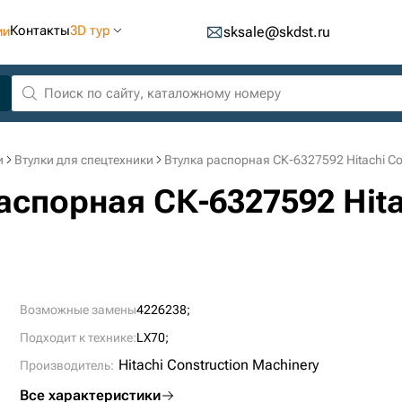
Контакты
3D тур
ии
sksale@skdst.ru
и
Втулки для спецтехники
Втулка распорная СК-6327592 Hitachi Co
аспорная СК-6327592 Hita
Возможные замены
4226238;
Подходит к технике:
LX70;
Hitachi Construction Machinery
Производитель:
Все характеристики