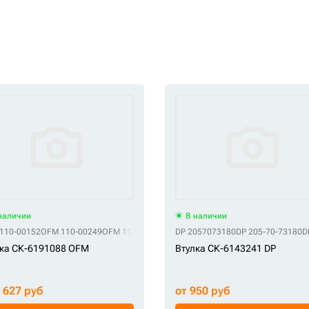
наличии
В наличии
110-00152
OFM 110-00249
OFM 11210787
OFM 1289884
DP 2057073180
OFM 128-9884
DP 205-70-73180
OFM 1310
D
ка СК-6191088 OFM
Втулка СК-6143241 DP
9 627 руб
от 950 руб