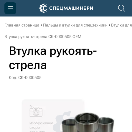
Главная страница
Пальцы и втулки для спецтехники
Втулки для
Компания
Втулка рукоять-стрела СК-0000505 OEM
Акции
Втулка рукоять-
Доставка и оплата
стрела
Информация
Контакты
Код: СК-0000505
3D тур по производству
3D тур по складам
sksale@skdst.ru