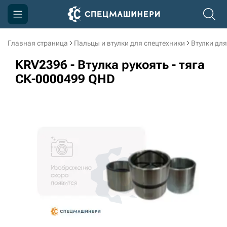
Главная страница
Пальцы и втулки для спецтехники
Втулки для
Компания
KRV2396 - Втулка рукоять - тяга
Акции
СК-0000499 QHD
Доставка и оплата
Информация
Контакты
3D тур по производству
3D тур по складам
sksale@skdst.ru