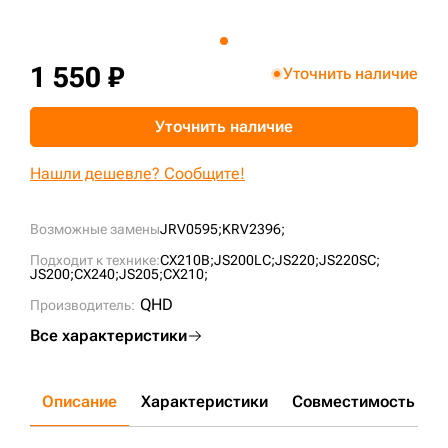
+7 (499) 394-50-93
1 550 ₽
Уточнить наличие
Уточнить наличие
Нашли дешевле? Сообщите!
Возможные замены
JRV0595;
KRV2396;
Подходит к технике:
CX210B;
JS200LC;
JS220;
JS220SC;
JS200;
CX240;
JS205;
CX210;
QHD
Производитель:
Все характеристики
Описание
Характеристики
Совместимость
Д