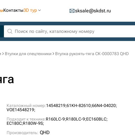
Контакты
3D тур
ии
sksale@skdst.ru
и
Втулки для спецтехники
Втулка рукоять-тяга СК-0000783 QHD
яга
Каталожный номер:
14548219;
61KH-82610;
66N4-04020;
VOE14548219;
Подходит к технике:
R160LC-9;
R180LC-9;
EC160BLC;
EC180C;
R180W-9S;
QHD
Производитель: