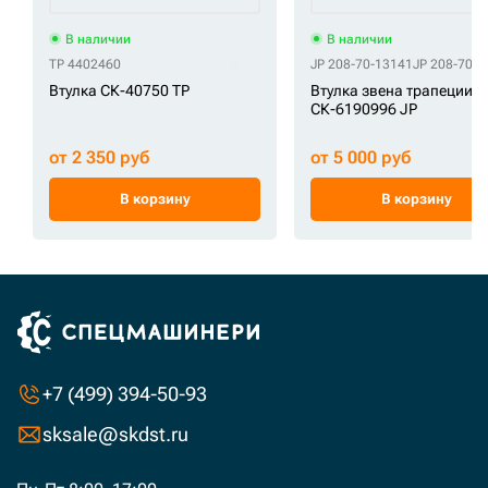
В наличии
В наличии
TP 4402460
JP 208-70-13141
JP 208-70-7
Втулка СК-40750 TP
Втулка звена трапеции
СК-6190996 JP
от 2 350 руб
от 5 000 руб
В корзину
В корзину
+7 (499) 394-50-93
sksale@skdst.ru