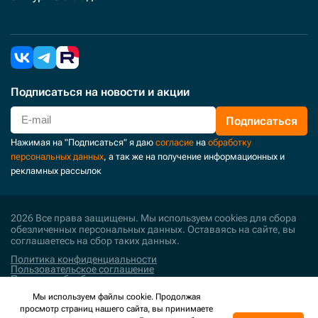
Подписаться
на новости и акции
Подписаться
Нажимая на "Подписаться" я даю
согласие
на
обработку
персональных данных
, а так же на получение информационных и
рекламных рассылок
2026 Все права защищены. Мы используем cookies для сбора
обезличенных персональных данных. Оставаясь на сайте, вы
соглашаетесь на сбор таких данных.
Политика конфиденциальности
Пользовательское соглашение
Политика обработки персональных данных
Мы используем файлы cookie. Продолжая
Поддержка и развитие
просмотр страниц нашего сайта, вы принимаете