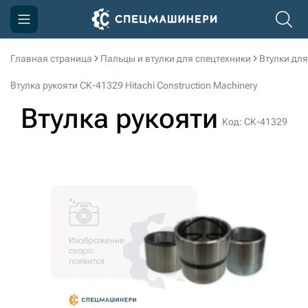
Главная страница
Пальцы и втулки для спецтехники
Втулки для
Компания
Втулка рукояти СК-41329 Hitachi Construction Machinery
Акции
Втулка рукояти
Код: СК-41329
Доставка и оплата
Информация
Контакты
3D тур по производству
3D тур по складам
sksale@skdst.ru