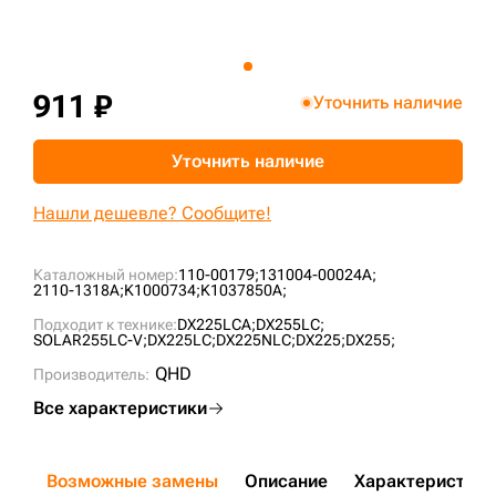
+7 (499) 394-50-93
911 ₽
Уточнить наличие
Уточнить наличие
Нашли дешевле? Сообщите!
Каталожный номер:
110-00179;
131004-00024A;
2110-1318A;
K1000734;
K1037850A;
Подходит к технике:
DX225LCA;
DX255LC;
SOLAR255LC-V;
DX225LC;
DX225NLC;
DX225;
DX255;
QHD
Производитель:
Все характеристики
Возможные замены
Описание
Характеристики