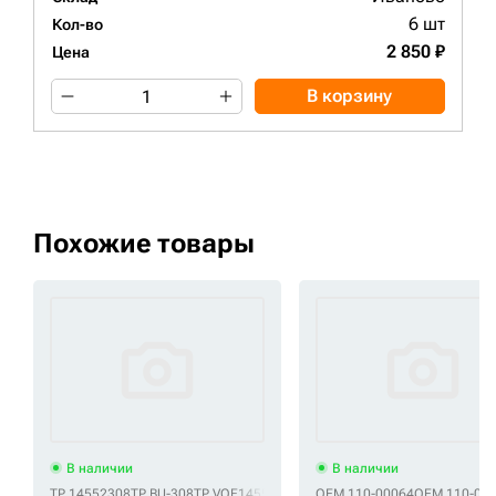
6 шт
Кол-во
2 850 ₽
Цена
В корзину
Похожие товары
В наличии
В наличии
TP 14552308
TP BU-308
TP VOE14552308
OEM 110-00064
OEM 110-00