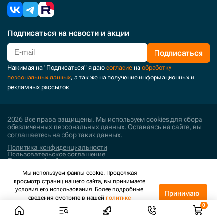
Подписаться
на новости и акции
Подписаться
Нажимая на "Подписаться" я даю
согласие
на
обработку
персональных данных
, а так же на получение информационных и
рекламных рассылок
2026 Все права защищены. Мы используем cookies для сбора
обезличенных персональных данных. Оставаясь на сайте, вы
соглашаетесь на сбор таких данных.
Политика конфиденциальности
Пользовательское соглашение
Политика обработки персональных данных
Мы используем файлы cookie. Продолжая
Поддержка и развитие
просмотр страниц нашего сайта, вы принимаете
условия его использования. Более подробные
Принимаю
сведения смотрите в нашей
политике
конфиденциальности
.