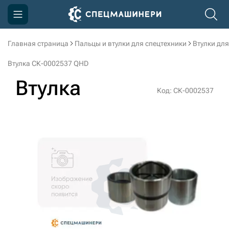
Главная страница
Пальцы и втулки для спецтехники
Втулки для
Компания
Втулка СК-0002537 QHD
Акции
Втулка
Код: СК-0002537
Доставка и оплата
Информация
Контакты
3D тур по производству
3D тур по складам
sksale@skdst.ru