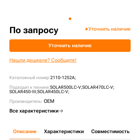
+7 (499) 394-50-93
По запросу
Уточнить наличие
Уточнить наличие
Нашли дешевле? Сообщите!
Каталожный номер:
2110-1252A;
Подходит к технике:
SOLAR500LC-V;
SOLAR470LC-V;
SOLAR450-III;
SOLAR450LC-V;
OEM
Производитель:
Все характеристики
Описание
Характеристики
Совместимость
Д