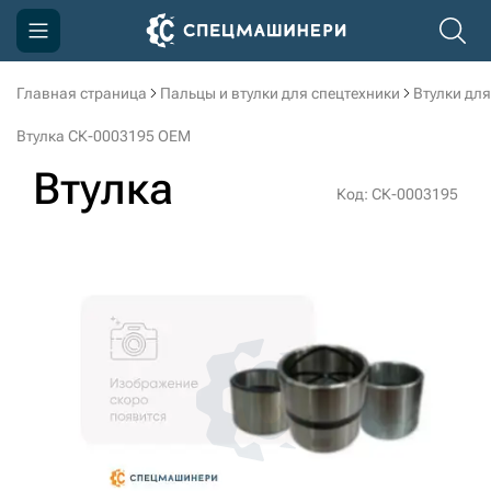
Главная страница
Пальцы и втулки для спецтехники
Втулки для
Компания
Втулка СК-0003195 OEM
Акции
Втулка
Код: СК-0003195
Доставка и оплата
Информация
Контакты
3D тур по производству
3D тур по складам
sksale@skdst.ru