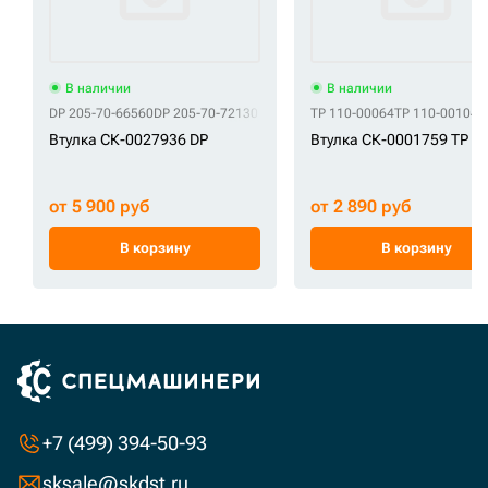
В наличии
В наличии
DP 205-70-66560
DP 205-70-72130
TP 110-00064
TP 110-00104
T
Втулка СК-0027936 DP
Втулка СК-0001759 TP
от 5 900 руб
от 2 890 руб
В корзину
В корзину
+7 (499) 394-50-93
sksale@skdst.ru