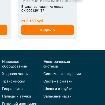
2
OEM 31YC-11240
TP 14514085
OEM 31YC-11241
TP 14550166
OEM 31YC-11245
TP 14880981
OEM 61KH-73050
TP BU-166
TP JBV0568
HBP 61EN-1
OEM 61Q
TP
Втулка трапеция -г/ц ковша
Втулка СК
СК-0001391 TP
от 3 150 руб
от 2 577 
В корзину
Навесное
Электрическая
оборудование
система
Ходовая часть
Система охлаждения
Трансмиссия
Система смазки
Гидравлика
Шланги и трубки
Пальцы и втулки
Запасные части
Режущий инструмент