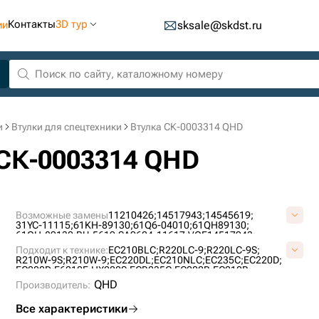
Контакты
3D тур
ии
sksale@skdst.ru
и
Втулки для спецтехники
Втулка СК-0003314 QHD
 СК-0003314 QHD
Возможные замены
11210426;
14517943;
14545619;
31YC-11115;
61KH-89130;
61Q6-04010;
61QH89130;
61QH-89130;
BU-5619;
SA9624-11617;
VOE14517943;
VOE14545619;
Подходит к технике:
EC210BLC;
R220LC-9;
R220LC-9S;
R210W-9S;
R210W-9;
EC220DL;
EC210NLC;
EC235C;
EC220D;
EC200D;
E6210F;
HX220S;
ECR235C;
EC200B;
EC210B;
QHD
Производитель:
Все характеристики