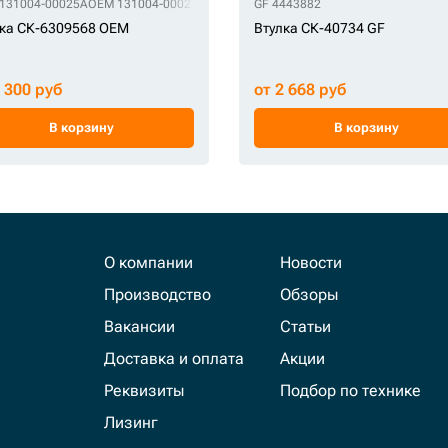
131004-00025A
OEM 131004-00027
OEM 2110-1360A
GF 4443882
OEM 2417382
OEM 241-738
ка СК-6309568 OEM
Втулка СК-40734 GF
3 300 руб
от 2 668 руб
В корзину
В корзину
О компании
Новости
Производство
Обзоры
Вакансии
Статьи
Доставка и оплата
Акции
Реквизиты
Подбор по технике
Лизинг