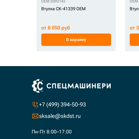
OEM 3093142
OEM 
Втулка СК-41339 OEM
Втул
от 8 050 руб
от 
В корзину
+7 (499) 394-50-93
sksale@skdst.ru
Пн-Пт 8:00–17:00