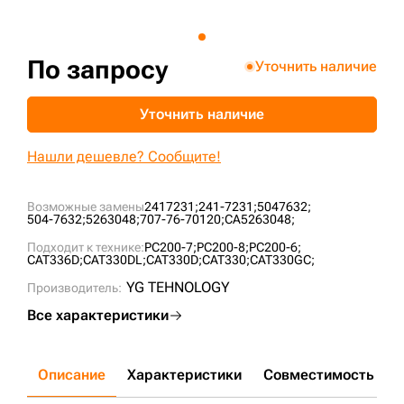
+7 (499) 394-50-93
По запросу
Уточнить наличие
Уточнить наличие
Нашли дешевле? Сообщите!
Возможные замены
2417231;
241-7231;
5047632;
504-7632;
5263048;
707-76-70120;
CA5263048;
Подходит к технике:
PC200-7;
PC200-8;
PC200-6;
CAT336D;
CAT330DL;
CAT330D;
CAT330;
CAT330GC;
YG TEHNOLOGY
Производитель:
Все характеристики
Описание
Характеристики
Совместимость
Д