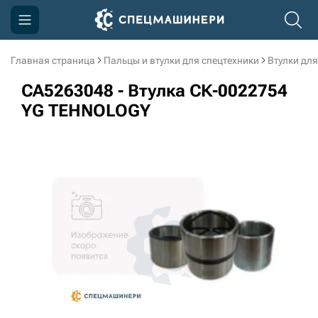
Главная страница
Пальцы и втулки для спецтехники
Втулки для
Компания
CA5263048 - Втулка СК-0022754
Акции
YG TEHNOLOGY
Доставка и оплата
Информация
Контакты
3D тур по производству
3D тур по складам
sksale@skdst.ru