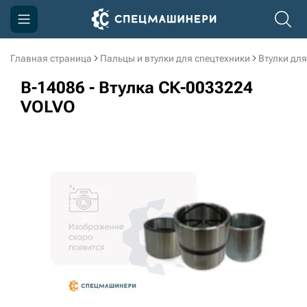
Главная страница
Пальцы и втулки для спецтехники
Втулки для
Компания
B-14086 - Втулка СК-0033224
Акции
VOLVO
Доставка и оплата
Информация
Контакты
3D тур по производству
3D тур по складам
sksale@skdst.ru