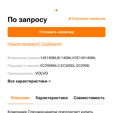
+7 (499) 394-50-93
По запросу
Уточнить наличие
Уточнить наличие
Нашли дешевле? Сообщите!
Возможные замены
14514086;
B-14086;
VOE14514086;
Подходит к технике:
EC290BNLC;
EC300DL;
EC290B;
VOLVO
Производитель:
Все характеристики
Описание
Характеристики
Совместимость
Д
Компания Спецмашинери предлагает купить