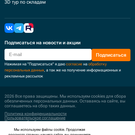
3D тур по складам
Подписаться
на новости и акции
Подписаться
Нажимая на "Подписаться" я даю
согласие
на
обработку
персональных данных
, а так же на получение информационных и
рекламных рассылок
2026 Все права защищены. Мы используем cookies для сбора
обезличенных персональных данных. Оставаясь на сайте, вы
соглашаетесь на сбор таких данных.
Политика конфиденциальности
Пользовательское соглашение
Политика обработки персональных данных
Мы используем файлы cookie. Продолжая
Поддержка и развитие
просмотр страниц нашего сайта, вы принимаете