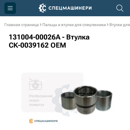
Главная страница
Пальцы и втулки для спецтехники
Втулки для
Компания
131004-00026A - Втулка
Акции
СК-0039162 OEM
Доставка и оплата
Информация
Контакты
3D тур по производству
3D тур по складам
sksale@skdst.ru