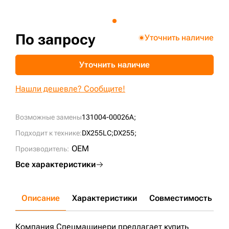
+7 (499) 394-50-93
По запросу
Уточнить наличие
Уточнить наличие
Нашли дешевле? Сообщите!
Возможные замены
131004-00026A;
Подходит к технике:
DX255LC;
DX255;
OEM
Производитель:
Все характеристики
Описание
Характеристики
Совместимость
Д
Компания Спецмашинери предлагает купить