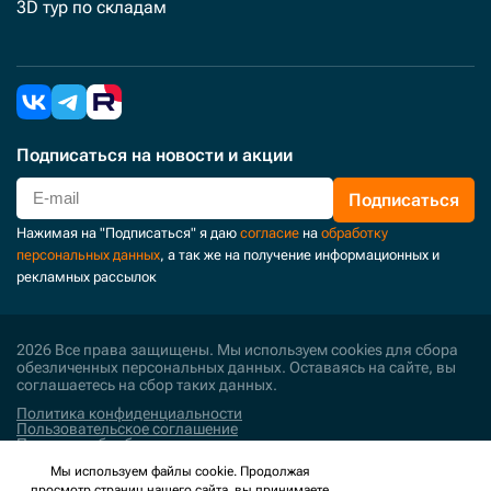
3D тур по складам
Подписаться
на новости и акции
Подписаться
Нажимая на "Подписаться" я даю
согласие
на
обработку
персональных данных
, а так же на получение информационных и
рекламных рассылок
2026 Все права защищены. Мы используем cookies для сбора
обезличенных персональных данных. Оставаясь на сайте, вы
соглашаетесь на сбор таких данных.
Политика конфиденциальности
Пользовательское соглашение
Политика обработки персональных данных
Мы используем файлы cookie. Продолжая
Поддержка и развитие
просмотр страниц нашего сайта, вы принимаете