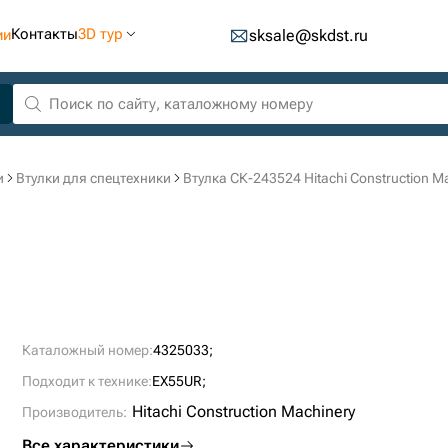
Контакты
3D тур
ии
sksale@skdst.ru
и
Втулки для спецтехники
Втулка СК-243524 Hitachi Construction M
Каталожный номер:
4325033;
Подходит к технике:
EX55UR;
Hitachi Construction Machinery
Производитель:
Все характеристики