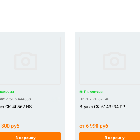
наличии
В наличии
385295
HS 4443881
DP 207-70-32140
ка СК-40562 HS
Втулка СК-6143294 DP
2 300 руб
от 6 990 руб
В корзину
В корзину