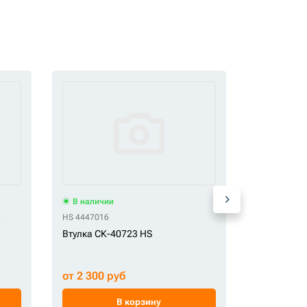
В наличии
В наличи
HS 4447016
OEM 131004
Втулка СК-40723 HS
Втулка СК
от 2 300 руб
от 3 300 
В корзину