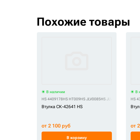
Похожие товары
В наличии
В 
HS 4409178
HS HT009
HS JLV0085
HS JLV1811
HS 4
Втулка СК-42641 HS
Втул
от 2 100 руб
от 
В корзину