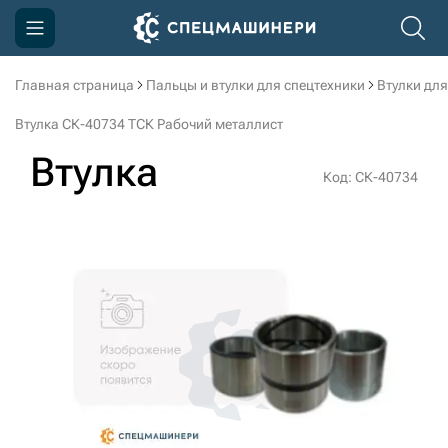
Главная страница
Пальцы и втулки для спецтехники
Втулки для
Компания
Втулка СК-40734 ТСК Рабочий металлист
Акции
Втулка
Код: СК-40734
Доставка и оплата
Информация
Контакты
3D тур по производству
3D тур по складам
sksale@skdst.ru