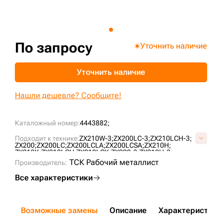
+7 (499) 394-50-93
По запросу
Уточнить наличие
Уточнить наличие
Нашли дешевле? Сообщите!
Каталожный номер:
4443882;
Подходит к технике:
ZX210W-3;
ZX200LC-3;
ZX210LCH-3;
ZX200;
ZX200LC;
ZX200LCLA;
ZX200LCSA;
ZX210H;
ZX210K;
ZX210LCH;
ZX210LCK;
ZX200-3;
ZX210H-3;
ZX210K-3;
ZX210L-3;
ZX210L3-AP;
ZX210LCK-3;
ZX450-3;
ТСК Рабочий металлист
Производитель:
ZX180LCN-3;
ZX200-3G;
ZX160LC;
ZX160W;
ZX190W-3;
ZX180LCN3-(SA);
ZX170W-3;
ZX160LC-3;
ZX200-5G;
Все характеристики
ZX180W;
ZX225USR;
ZX225USRLC;
ZX200LC-3G;
ZX210LCH-5G;
ZX180-3;
ZX180LC-5G;
Возможные замены
Описание
Характеристики