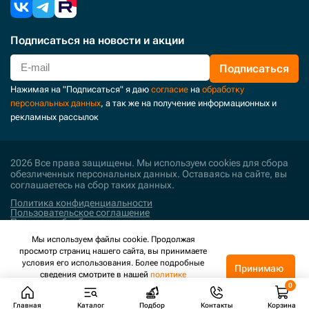
Подписаться
на новости и акции
Подписаться
Нажимая на "Подписаться" я даю
согласие
на
обработку
персональных данных
, а так же на получение информационных и
рекламных рассылок
2026 Все права защищены. Мы используем cookies для сбора
обезличенных персональных данных. Оставаясь на сайте, вы
соглашаетесь на сбор таких данных.
Политика конфиденциальности
Пользовательское соглашение
Политика обработки персональных данных
Мы используем файлы cookie. Продолжая
Поддержка и развитие
просмотр страниц нашего сайта, вы принимаете
условия его использования. Более подробные
Принимаю
сведения смотрите в нашей
политике
конфиденциальности
.
Главная
Каталог
Подбор
Контакты
Корзина