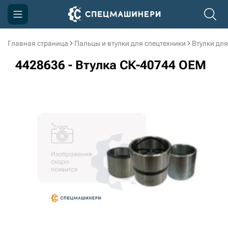
Главная страница
Пальцы и втулки для спецтехники
Втулки для
Компания
4428636 - Втулка СК-40744 OEM
Акции
Доставка и оплата
Информация
Контакты
3D тур по производству
3D тур по складам
sksale@skdst.ru