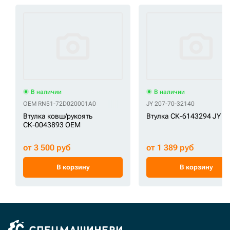
В наличии
В наличии
OEM RN51-72D020001A0
JY 207-70-32140
Втулка ковш/рукоять
Втулка СК-6143294 JY
СК-0043893 OEM
от 3 500 руб
от 1 389 руб
В корзину
В корзину