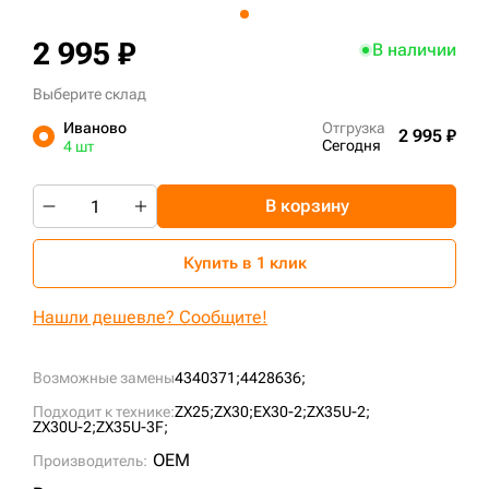
+7 (499) 394-50-93
2 995 ₽
В наличии
Выберите склад
Иваново
Отгрузка
2 995 ₽
Сегодня
4 шт
В корзину
Купить в 1 клик
Нашли дешевле? Сообщите!
Возможные замены
4340371;
4428636;
Подходит к технике:
ZX25;
ZX30;
EX30-2;
ZX35U-2;
ZX30U-2;
ZX35U-3F;
OEM
Производитель: